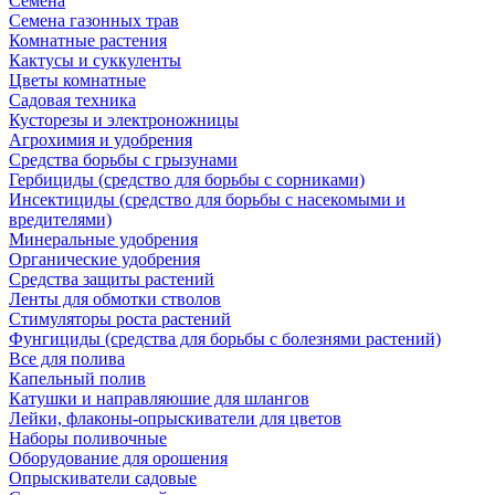
Семена
Семена газонных трав
Комнатные растения
Кактусы и суккуленты
Цветы комнатные
Садовая техника
Кусторезы и электроножницы
Агрохимия и удобрения
Средства борьбы с грызунами
Гербициды (средство для борьбы с сорниками)
Инсектициды (средство для борьбы с насекомыми и
вредителями)
Минеральные удобрения
Органические удобрения
Средства защиты растений
Ленты для обмотки стволов
Стимуляторы роста растений
Фунгициды (средства для борьбы с болезнями растений)
Все для полива
Капельный полив
Катушки и направляюшие для шлангов
Лейки, флаконы-опрыскиватели для цветов
Наборы поливочные
Оборудование для орошения
Опрыскиватели садовые