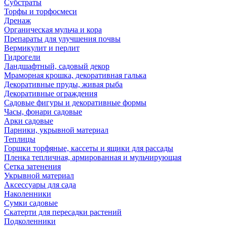
Субстраты
Торфы и торфосмеси
Дренаж
Органическая мульча и кора
Препараты для улучшения почвы
Вермикулит и перлит
Гидрогели
Ландшафтный, садовый декор
Мраморная крошка, декоративная галька
Декоративные пруды, живая рыба
Декоративные ограждения
Садовые фигуры и декоративные формы
Часы, фонари садовые
Арки садовые
Парники, укрывной материал
Теплицы
Горшки торфяные, кассеты и ящики для рассады
Пленка тепличная, армированная и мульчирующая
Сетка затенения
Укрывной материал
Аксессуары для сада
Наколенники
Сумки садовые
Скатерти для пересадки растений
Подколенники