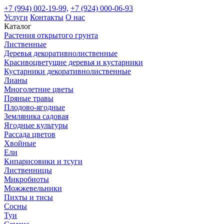
+7 (994) 002-19-99,
+7 (924) 000-06-93
Услуги
Контакты
О нас
Каталог
Растения открытого грунта
Лиственные
Деревья декоративнолиственные
Красивоцветущие деревья и кустарники
Кустарники декоративнолиственные
Лианы
Многолетние цветы
Пряные травы
Плодово-ягодные
Земляника садовая
Ягодные культуры
Рассада цветов
Хвойные
Ели
Кипарисовики и тсуги
Лиственницы
Микробиоты
Можжевельники
Пихты и тисы
Сосны
Туи