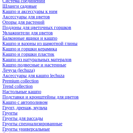
Система соединений
Шланги садовые
Кашпо и аксессуары к ним
Аксессуары для цветов
Опоры для растений
Поддоны для цветочных горшков
Увлажнители для цветов
Балконные ящики и кашпо
Кашпо и вазоны из шамотной глины
Кашпо и горшки керамика
Кашпо и горшки пластик
Кашпо из натуральных матералов
Кашпо подвесные и настенные
Лечуза (lechuza)
Аксессуары для кашпо lechuza
Premium collection
Trend collection
Настольные кашпо
Подставки и кронштейны для цветов
Кашпо с автополивом
Грунт, дренаж, мульча
Грунты
Грунты для рассады
Грунты специализированные
Грунты универсальные