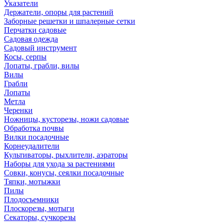
Указатели
Держатели, опоры для растений
Заборные решетки и шпалерные сетки
Перчатки садовые
Садовая одежда
Садовый инструмент
Косы, серпы
Лопаты, грабли, вилы
Вилы
Грабли
Лопаты
Метла
Черенки
Ножницы, кусторезы, ножи садовые
Обработка почвы
Вилки посадочные
Корнеудалители
Культиваторы, рыхлители, аэраторы
Наборы для ухода за растениями
Совки, конусы, сеялки посадочные
Тяпки, мотыжки
Пилы
Плодосъемники
Плоскорезы, мотыги
Секаторы, сучкорезы