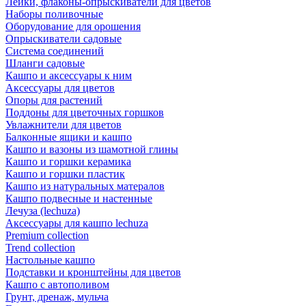
Лейки, флаконы-опрыскиватели для цветов
Наборы поливочные
Оборудование для орошения
Опрыскиватели садовые
Система соединений
Шланги садовые
Кашпо и аксессуары к ним
Аксессуары для цветов
Опоры для растений
Поддоны для цветочных горшков
Увлажнители для цветов
Балконные ящики и кашпо
Кашпо и вазоны из шамотной глины
Кашпо и горшки керамика
Кашпо и горшки пластик
Кашпо из натуральных матералов
Кашпо подвесные и настенные
Лечуза (lechuza)
Аксессуары для кашпо lechuza
Premium collection
Trend collection
Настольные кашпо
Подставки и кронштейны для цветов
Кашпо с автополивом
Грунт, дренаж, мульча