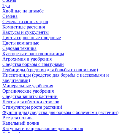
Сосны
Туи
Хвойные на штамбе
Семена
Семена газонных трав
Комнатные растения
Кактусы и суккуленты
Цветы горшечные плодовые
Цветы комнатные
Садовая техника
Кусторезы и электроножницы
Агрохимия и удобрения
Средства борьбы с грызунами
Гербициды (средство для борьбы с сорниками)
Инсектициды (средство для борьбы с насекомыми и
вредителями)
Минеральные удобрения
Органические удобрения
Средства защиты растений
Ленты для обмотки стволов
Стимуляторы роста растений
Фунгициды (средства для борьбы с болезнями растений)
Все для полива
Капельный полив
Катушки и направляюшие для шлангов