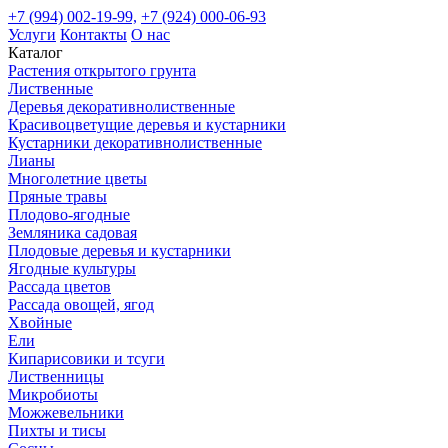
+7 (994) 002-19-99,
+7 (924) 000-06-93
Услуги
Контакты
О нас
Каталог
Растения открытого грунта
Лиственные
Деревья декоративнолиственные
Красивоцветущие деревья и кустарники
Кустарники декоративнолиственные
Лианы
Многолетние цветы
Пряные травы
Плодово-ягодные
Земляника садовая
Плодовые деревья и кустарники
Ягодные культуры
Рассада цветов
Рассада овощей, ягод
Хвойные
Ели
Кипарисовики и тсуги
Лиственницы
Микробиоты
Можжевельники
Пихты и тисы