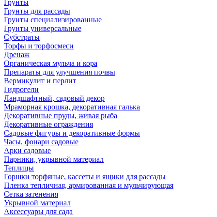
Грунты
Грунты для рассады
Грунты специализированные
Грунты универсальные
Субстраты
Торфы и торфосмеси
Дренаж
Органическая мульча и кора
Препараты для улучшения почвы
Вермикулит и перлит
Гидрогели
Ландшафтный, садовый декор
Мраморная крошка, декоративная галька
Декоративные пруды, живая рыба
Декоративные ограждения
Садовые фигуры и декоративные формы
Часы, фонари садовые
Арки садовые
Парники, укрывной материал
Теплицы
Горшки торфяные, кассеты и ящики для рассады
Пленка тепличная, армированная и мульчирующая
Сетка затенения
Укрывной материал
Аксессуары для сада