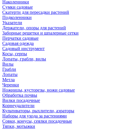
Наколенники
Сумки садовые
Скатерти для пересадки растений
Подколенники
Указатели
Держатели, опоры для растений
Заборные решетки и шпалерные сетки
Перчатки садовые
Садовая одежда
Садовый инструмент
Косы, серпы
Лопаты, грабли, вилы
Вилы
Грабли
Лопаты
Метла
Черенки
Ножницы, кусторезы, ножи садовые
Обработка почвы
Вилки посадочные
Корнеудалители
Культиваторы, рыхлители, аэраторы
Наборы для ухода за растениями
Совки, конусы, сеялки посадочные
Тяпки, мотыжки