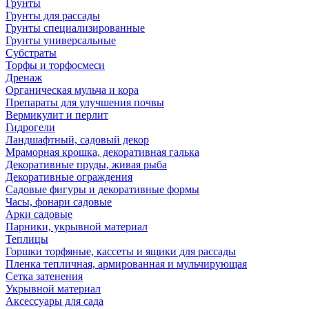
Грунты
Грунты для рассады
Грунты специализированные
Грунты универсальные
Субстраты
Торфы и торфосмеси
Дренаж
Органическая мульча и кора
Препараты для улучшения почвы
Вермикулит и перлит
Гидрогели
Ландшафтный, садовый декор
Мраморная крошка, декоративная галька
Декоративные пруды, живая рыба
Декоративные ограждения
Садовые фигуры и декоративные формы
Часы, фонари садовые
Арки садовые
Парники, укрывной материал
Теплицы
Горшки торфяные, кассеты и ящики для рассады
Пленка тепличная, армированная и мульчирующая
Сетка затенения
Укрывной материал
Аксессуары для сада