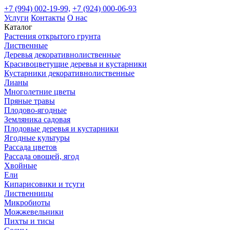
+7 (994) 002-19-99,
+7 (924) 000-06-93
Услуги
Контакты
О нас
Каталог
Растения открытого грунта
Лиственные
Деревья декоративнолиственные
Красивоцветущие деревья и кустарники
Кустарники декоративнолиственные
Лианы
Многолетние цветы
Пряные травы
Плодово-ягодные
Земляника садовая
Плодовые деревья и кустарники
Ягодные культуры
Рассада цветов
Рассада овощей, ягод
Хвойные
Ели
Кипарисовики и тсуги
Лиственницы
Микробиоты
Можжевельники
Пихты и тисы