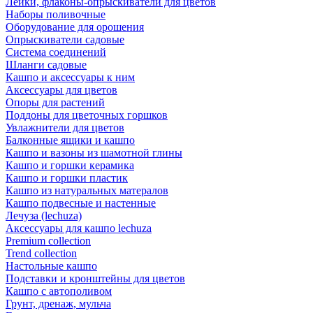
Лейки, флаконы-опрыскиватели для цветов
Наборы поливочные
Оборудование для орошения
Опрыскиватели садовые
Система соединений
Шланги садовые
Кашпо и аксессуары к ним
Аксессуары для цветов
Опоры для растений
Поддоны для цветочных горшков
Увлажнители для цветов
Балконные ящики и кашпо
Кашпо и вазоны из шамотной глины
Кашпо и горшки керамика
Кашпо и горшки пластик
Кашпо из натуральных матералов
Кашпо подвесные и настенные
Лечуза (lechuza)
Аксессуары для кашпо lechuza
Premium collection
Trend collection
Настольные кашпо
Подставки и кронштейны для цветов
Кашпо с автополивом
Грунт, дренаж, мульча