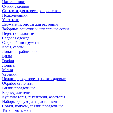
Наколенники
Сумки садовые
Скатерти для пересадки растений
Подколенники
Указатели
Держатели, опоры для растений
Заборные решетки и шпалерные сетки
Перчатки садовые
Садовая одежда
Садовый инструмент
Косы, серпы
Лопаты, грабли, вилы
Вилы
Грабли
Лопаты
Метла
Черенки
Ножницы, кусторезы, ножи садовые
Обработка почвы
Вилки посадочные
Корнеудалители
Культиваторы, рыхлители, аэраторы
Наборы для ухода за растениями
Совки, конусы, сеялки посадочные
Тяпки, мотыжки