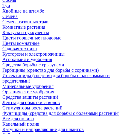
Сосны
Туи
Хвойные на штамбе
Семена
Семена газонных трав
Комнатные растения
Кактусы и суккуленты
Цветы горшечные плодовые
Цветы комнатные
Садовая техника
Кусторезы и электроножницы
Агрохимия и удобрения
Средства борьбы с грызунами
Гербициды (средство для борьбы с сорниками)
Инсектициды (средство для борьбы с насекомыми и
вредителями)
Минеральные удобрения
Органические удобрения
Средства защиты растений
Ленты для обмотки стволов
Стимуляторы роста растений
Фунгициды (средства для борьбы с болезнями растений)
Все для полива
Капельный полив
Катушки и направляюшие для шлангов