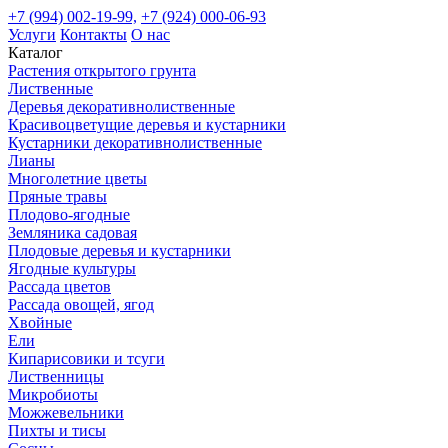
+7 (994) 002-19-99,
+7 (924) 000-06-93
Услуги
Контакты
О нас
Каталог
Растения открытого грунта
Лиственные
Деревья декоративнолиственные
Красивоцветущие деревья и кустарники
Кустарники декоративнолиственные
Лианы
Многолетние цветы
Пряные травы
Плодово-ягодные
Земляника садовая
Плодовые деревья и кустарники
Ягодные культуры
Рассада цветов
Рассада овощей, ягод
Хвойные
Ели
Кипарисовики и тсуги
Лиственницы
Микробиоты
Можжевельники
Пихты и тисы