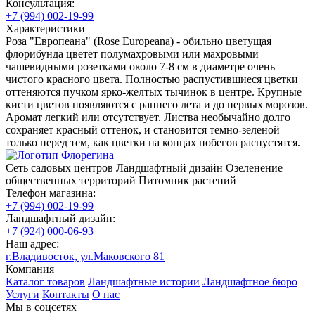
Консультация:
+7 (994) 002-19-99
Характеристики
Роза "Европеана" (Rose Europeana) - обильно цветущая
флорибунда цветет полумахровыми или махровыми
чашевидными розетками около 7-8 см в диаметре очень
чистого красного цвета. Полностью распустившиеся цветки
оттеняются пучком ярко-желтых тычинок в центре. Крупные
кисти цветов появляются с раннего лета и до первых морозов.
Аромат легкий или отсутствует. Листва необычайно долго
сохраняет красный оттенок, и становится темно-зеленой
только перед тем, как цветки на концах побегов распустятся.
Сеть садовых центров
Ландшафтный дизайн
Озеленение
общественных территорий
Питомник растений
Телефон магазина:
+7 (994) 002-19-99
Ландшафтный дизайн:
+7 (924) 000-06-93
Наш адрес:
г.Владивосток, ул.Маковского 81
Компания
Каталог товаров
Ландшафтные истории
Ландшафтное бюро
Услуги
Контакты
О нас
Мы в соцсетях