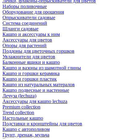
Лейки, флаконы-опрыскиватели для цветов
Наборы поливочные
Оборудование для орошения
Опрыскиватели садовые
Система соединений
Шланги садовые
Кашпо и аксессуары к ним
Аксессуары для цветов
Опоры для растений
Поддоны для цветочных горшков
Увлажнители для цветов
Балконные ящики и кашпо
Кашпо и вазоны из шамотной глины
Кашпо и горшки керамика
Кашпо и горшки пластик
Кашпо из натуральных матералов
Кашпо подвесные и настенные
Лечуза (lechuza)
Аксессуары для кашпо lechuza
Premium collection
Trend collection
Настольные кашпо
Подставки и кронштейны для цветов
Кашпо с автополивом
Грунт, дренаж, мульча