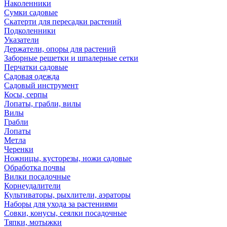
Наколенники
Сумки садовые
Скатерти для пересадки растений
Подколенники
Указатели
Держатели, опоры для растений
Заборные решетки и шпалерные сетки
Перчатки садовые
Садовая одежда
Садовый инструмент
Косы, серпы
Лопаты, грабли, вилы
Вилы
Грабли
Лопаты
Метла
Черенки
Ножницы, кусторезы, ножи садовые
Обработка почвы
Вилки посадочные
Корнеудалители
Культиваторы, рыхлители, аэраторы
Наборы для ухода за растениями
Совки, конусы, сеялки посадочные
Тяпки, мотыжки