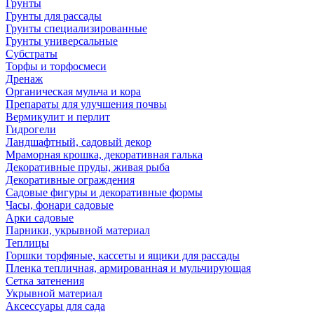
Грунты
Грунты для рассады
Грунты специализированные
Грунты универсальные
Субстраты
Торфы и торфосмеси
Дренаж
Органическая мульча и кора
Препараты для улучшения почвы
Вермикулит и перлит
Гидрогели
Ландшафтный, садовый декор
Мраморная крошка, декоративная галька
Декоративные пруды, живая рыба
Декоративные ограждения
Садовые фигуры и декоративные формы
Часы, фонари садовые
Арки садовые
Парники, укрывной материал
Теплицы
Горшки торфяные, кассеты и ящики для рассады
Пленка тепличная, армированная и мульчирующая
Сетка затенения
Укрывной материал
Аксессуары для сада