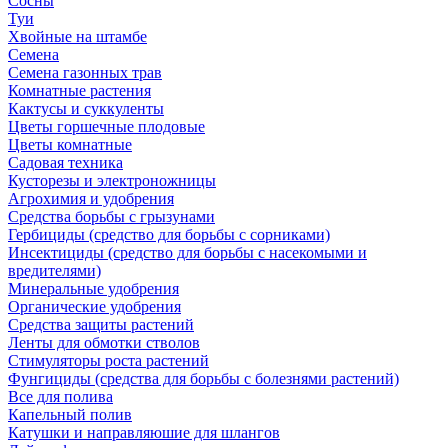
Сосны
Туи
Хвойные на штамбе
Семена
Семена газонных трав
Комнатные растения
Кактусы и суккуленты
Цветы горшечные плодовые
Цветы комнатные
Садовая техника
Кусторезы и электроножницы
Агрохимия и удобрения
Средства борьбы с грызунами
Гербициды (средство для борьбы с сорниками)
Инсектициды (средство для борьбы с насекомыми и
вредителями)
Минеральные удобрения
Органические удобрения
Средства защиты растений
Ленты для обмотки стволов
Стимуляторы роста растений
Фунгициды (средства для борьбы с болезнями растений)
Все для полива
Капельный полив
Катушки и направляюшие для шлангов