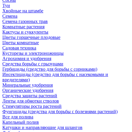
Сосны
Туи
Хвойные на штамбе
Семена
Семена газонных трав
Комнатные растения
Кактусы и суккуленты
Цветы горшечные плодовые
Цветы комнатные
Садовая техника
Кусторезы и электроножницы
Агрохимия и удобрения
Средства борьбы с грызунами
Гербициды (средство для борьбы с сорниками)
Инсектициды (средство для борьбы с насекомыми и
вредителями)
Минеральные удобрения
Органические удобрения
Средства защиты растений
Ленты для обмотки стволов
Стимуляторы роста растений
Фунгициды (средства для борьбы с болезнями растений)
Все для полива
Капельный полив
Катушки и направляюшие для шлангов