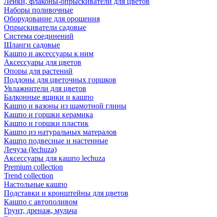
Лейки, флаконы-опрыскиватели для цветов
Наборы поливочные
Оборудование для орошения
Опрыскиватели садовые
Система соединений
Шланги садовые
Кашпо и аксессуары к ним
Аксессуары для цветов
Опоры для растений
Поддоны для цветочных горшков
Увлажнители для цветов
Балконные ящики и кашпо
Кашпо и вазоны из шамотной глины
Кашпо и горшки керамика
Кашпо и горшки пластик
Кашпо из натуральных матералов
Кашпо подвесные и настенные
Лечуза (lechuza)
Аксессуары для кашпо lechuza
Premium collection
Trend collection
Настольные кашпо
Подставки и кронштейны для цветов
Кашпо с автополивом
Грунт, дренаж, мульча