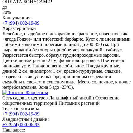
ОПЛАТА БОНУСАМИ!
до
20%
Консультация:
+7 (994) 002-19-99
Характеристики
Лечебное, съедобное и декоративное растение, известное как
«ягода Годжи» или тибетский барбарис. Куст с лиановидными
гибкими колючими побегами длиной до 300-350 см. При
выращивании без опоры приобретает «плакучий» габитус.
Разрастается быстро, образуя труднопроходимые заросли.
Цветки диаметром до 2 см, фиолетово-розовые. Цветение в
июне-августе. Плодоношение обильное. Плоды крупные,
длиной 2 см, диаметром 1 см, красно-пурпурные, сладкие,
созревают в августе-октябре, при полном созревании
съедобны в свежем и сушеном виде. Место солнечное, к почве
нетребовательна. Зона 5 (до -23ºС).
Сеть садовых центров
Ландшафтный дизайн
Озеленение
общественных территорий
Питомник растений
Телефон магазина:
+7 (994) 002-19-99
Ландшафтный дизайн:
+7 (924) 000-06-93
Наш адрес: