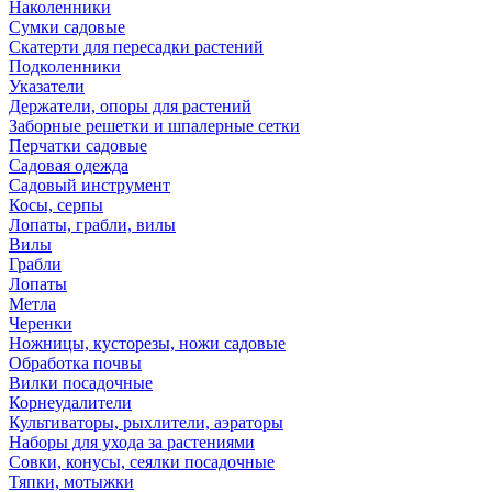
Наколенники
Сумки садовые
Скатерти для пересадки растений
Подколенники
Указатели
Держатели, опоры для растений
Заборные решетки и шпалерные сетки
Перчатки садовые
Садовая одежда
Садовый инструмент
Косы, серпы
Лопаты, грабли, вилы
Вилы
Грабли
Лопаты
Метла
Черенки
Ножницы, кусторезы, ножи садовые
Обработка почвы
Вилки посадочные
Корнеудалители
Культиваторы, рыхлители, аэраторы
Наборы для ухода за растениями
Совки, конусы, сеялки посадочные
Тяпки, мотыжки