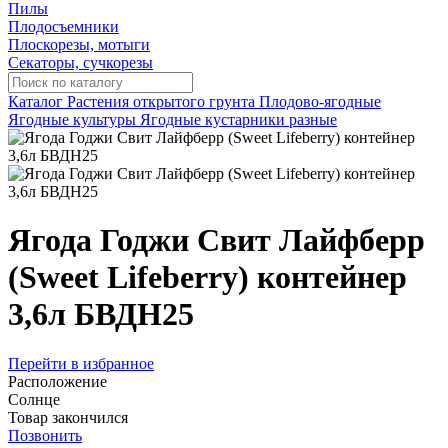
Пилы
Плодосъемники
Плоскорезы, мотыги
Секаторы, сучкорезы
Каталог
Растения открытого грунта
Плодово-ягодные
Ягодные культуры
Ягодные кустарники разные
Ягода Годжи Свит Лайфберр
(Sweet Lifeberry) контейнер
3,6л БВДН25
Перейти в избранное
Расположение
Солнце
Товар закончился
Позвонить