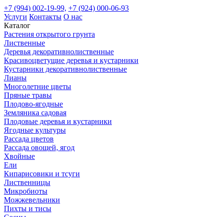
+7 (994) 002-19-99,
+7 (924) 000-06-93
Услуги
Контакты
О нас
Каталог
Растения открытого грунта
Лиственные
Деревья декоративнолиственные
Красивоцветущие деревья и кустарники
Кустарники декоративнолиственные
Лианы
Многолетние цветы
Пряные травы
Плодово-ягодные
Земляника садовая
Плодовые деревья и кустарники
Ягодные культуры
Рассада цветов
Рассада овощей, ягод
Хвойные
Ели
Кипарисовики и тсуги
Лиственницы
Микробиоты
Можжевельники
Пихты и тисы