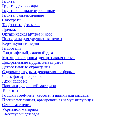
Грунты
Грунты для рассады
Грунты специализированные
Грунты универсальные
Субстраты
Торфы и торфосмеси
Дренаж
Органическая мульча и кора
Препараты для улучшения почвы
Вермикулит и перлит
Гидрогели
Ландшафтный, садовый декор
Мраморная крошка, декоративная галька
Декоративные пруды, живая рыба
Декоративные ограждения
Садовые фигуры и декоративные формы
Часы, фонари садовые
Арки садовые
Парники, укрывной материал
Теплицы
Горшки торфяные, кассеты и ящики для рассады
Пленка тепличная, армированная и мульчирующая
Сетка затенения
Укрывной материал
Аксессуары для сада