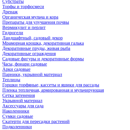
Субстраты
Торфы и торфосмеси
Дренаж
Органическая мульча и кора
Препараты для улучшения почвы
Вермикулит и перлит
Гидрогели
Ландшафтный, садовый декор
Мраморная крошка, декоративная галька
Декоративные пруды, живая рыба
Декоративные ограждения
Садовые фигуры и декоративные формы
Часы, фонари садовые
Арки садовые
Парники, укрывной материал
Теплицы
Горшки торфяные, кассеты и ящики для рассады
Пленка тепличная, армированная и мульчирующая
Сетка затенения
Укрывной материал
Аксессуары для сада
Наколенники
Сумки садовые
Скатерти для пересадки растений
Подколенники