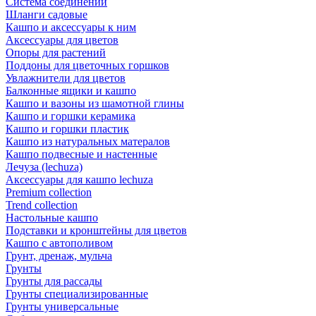
Система соединений
Шланги садовые
Кашпо и аксессуары к ним
Аксессуары для цветов
Опоры для растений
Поддоны для цветочных горшков
Увлажнители для цветов
Балконные ящики и кашпо
Кашпо и вазоны из шамотной глины
Кашпо и горшки керамика
Кашпо и горшки пластик
Кашпо из натуральных матералов
Кашпо подвесные и настенные
Лечуза (lechuza)
Аксессуары для кашпо lechuza
Premium collection
Trend collection
Настольные кашпо
Подставки и кронштейны для цветов
Кашпо с автополивом
Грунт, дренаж, мульча
Грунты
Грунты для рассады
Грунты специализированные
Грунты универсальные