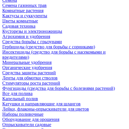
Семена
Семена газонных трав
Комнатные растения
Кактусы и суккуленты
Цветы комнатные
Садовая техника
Кусторезы и электроножницы
Агрохимия и удобрения
Средства борьбы с грызунами
Гербициды (средство для борьбы с сорниками)
Инсектициды (средство для борьбы с насекомыми и
вредителями)
Минеральные удобрения
Органические удобрения
Средства защиты растений
Ленты для обмотки стволов
Стимуляторы роста растений
Фунгициды (средства для борьбы с болезнями растений)
Все для полива
Капельный полив
Катушки и направляюшие для шлангов
Лейки, флаконы-опрыскиватели для цветов
Наборы поливочные
Оборудование для орошения
Опрыскиватели садовые