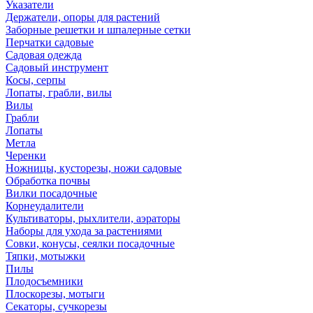
Указатели
Держатели, опоры для растений
Заборные решетки и шпалерные сетки
Перчатки садовые
Садовая одежда
Садовый инструмент
Косы, серпы
Лопаты, грабли, вилы
Вилы
Грабли
Лопаты
Метла
Черенки
Ножницы, кусторезы, ножи садовые
Обработка почвы
Вилки посадочные
Корнеудалители
Культиваторы, рыхлители, аэраторы
Наборы для ухода за растениями
Совки, конусы, сеялки посадочные
Тяпки, мотыжки
Пилы
Плодосъемники
Плоскорезы, мотыги
Секаторы, сучкорезы