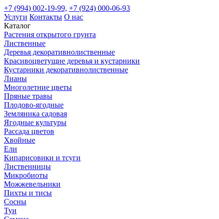
+7 (994) 002-19-99,
+7 (924) 000-06-93
Услуги
Контакты
О нас
Каталог
Растения открытого грунта
Лиственные
Деревья декоративнолиственные
Красивоцветущие деревья и кустарники
Кустарники декоративнолиственные
Лианы
Многолетние цветы
Пряные травы
Плодово-ягодные
Земляника садовая
Ягодные культуры
Рассада цветов
Хвойные
Ели
Кипарисовики и тсуги
Лиственницы
Микробиоты
Можжевельники
Пихты и тисы
Сосны
Туи