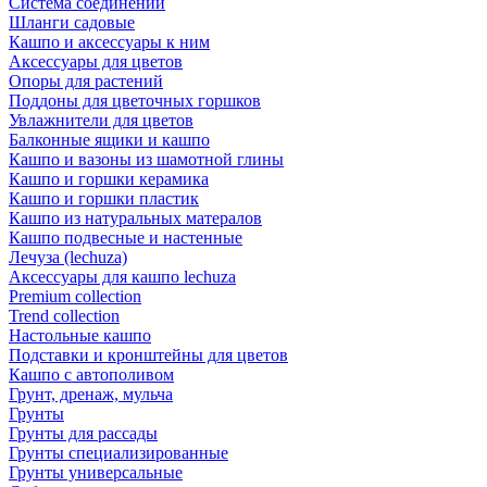
Система соединений
Шланги садовые
Кашпо и аксессуары к ним
Аксессуары для цветов
Опоры для растений
Поддоны для цветочных горшков
Увлажнители для цветов
Балконные ящики и кашпо
Кашпо и вазоны из шамотной глины
Кашпо и горшки керамика
Кашпо и горшки пластик
Кашпо из натуральных матералов
Кашпо подвесные и настенные
Лечуза (lechuza)
Аксессуары для кашпо lechuza
Premium collection
Trend collection
Настольные кашпо
Подставки и кронштейны для цветов
Кашпо с автополивом
Грунт, дренаж, мульча
Грунты
Грунты для рассады
Грунты специализированные
Грунты универсальные