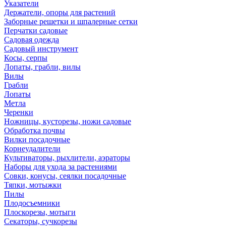
Указатели
Держатели, опоры для растений
Заборные решетки и шпалерные сетки
Перчатки садовые
Садовая одежда
Садовый инструмент
Косы, серпы
Лопаты, грабли, вилы
Вилы
Грабли
Лопаты
Метла
Черенки
Ножницы, кусторезы, ножи садовые
Обработка почвы
Вилки посадочные
Корнеудалители
Культиваторы, рыхлители, аэраторы
Наборы для ухода за растениями
Совки, конусы, сеялки посадочные
Тяпки, мотыжки
Пилы
Плодосъемники
Плоскорезы, мотыги
Секаторы, сучкорезы