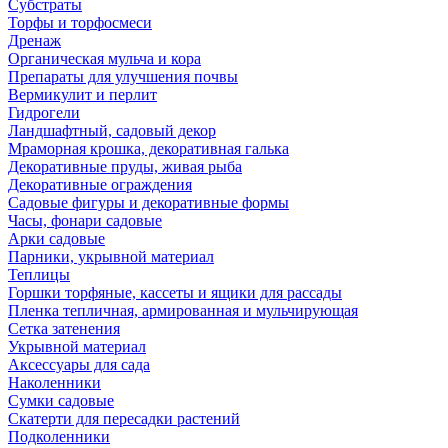
Субстраты
Торфы и торфосмеси
Дренаж
Органическая мульча и кора
Препараты для улучшения почвы
Вермикулит и перлит
Гидрогели
Ландшафтный, садовый декор
Мраморная крошка, декоративная галька
Декоративные пруды, живая рыба
Декоративные ограждения
Садовые фигуры и декоративные формы
Часы, фонари садовые
Арки садовые
Парники, укрывной материал
Теплицы
Горшки торфяные, кассеты и ящики для рассады
Пленка тепличная, армированная и мульчирующая
Сетка затенения
Укрывной материал
Аксессуары для сада
Наколенники
Сумки садовые
Скатерти для пересадки растений
Подколенники