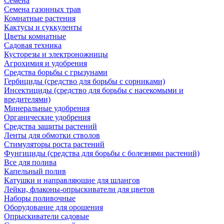
Семена
Семена газонных трав
Комнатные растения
Кактусы и суккуленты
Цветы комнатные
Садовая техника
Кусторезы и электроножницы
Агрохимия и удобрения
Средства борьбы с грызунами
Гербициды (средство для борьбы с сорниками)
Инсектициды (средство для борьбы с насекомыми и
вредителями)
Минеральные удобрения
Органические удобрения
Средства защиты растений
Ленты для обмотки стволов
Стимуляторы роста растений
Фунгициды (средства для борьбы с болезнями растений)
Все для полива
Капельный полив
Катушки и направляюшие для шлангов
Лейки, флаконы-опрыскиватели для цветов
Наборы поливочные
Оборудование для орошения
Опрыскиватели садовые