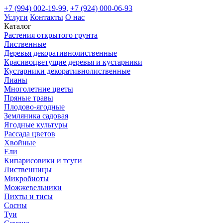
+7 (994) 002-19-99,
+7 (924) 000-06-93
Услуги
Контакты
О нас
Каталог
Растения открытого грунта
Лиственные
Деревья декоративнолиственные
Красивоцветущие деревья и кустарники
Кустарники декоративнолиственные
Лианы
Многолетние цветы
Пряные травы
Плодово-ягодные
Земляника садовая
Ягодные культуры
Рассада цветов
Хвойные
Ели
Кипарисовики и тсуги
Лиственницы
Микробиоты
Можжевельники
Пихты и тисы
Сосны
Туи