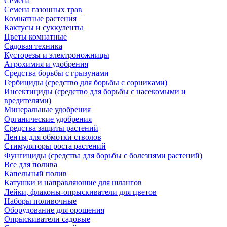
Семена
Семена газонных трав
Комнатные растения
Кактусы и суккуленты
Цветы комнатные
Садовая техника
Кусторезы и электроножницы
Агрохимия и удобрения
Средства борьбы с грызунами
Гербициды (средство для борьбы с сорниками)
Инсектициды (средство для борьбы с насекомыми и
вредителями)
Минеральные удобрения
Органические удобрения
Средства защиты растений
Ленты для обмотки стволов
Стимуляторы роста растений
Фунгициды (средства для борьбы с болезнями растений)
Все для полива
Капельный полив
Катушки и направляюшие для шлангов
Лейки, флаконы-опрыскиватели для цветов
Наборы поливочные
Оборудование для орошения
Опрыскиватели садовые