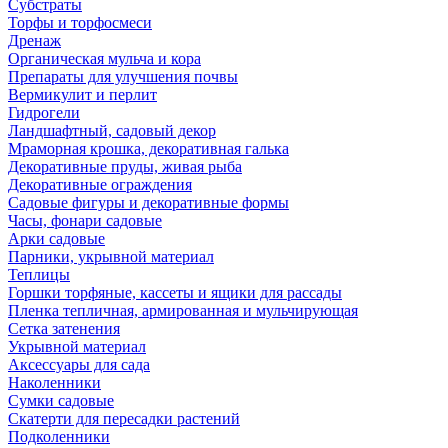
Субстраты
Торфы и торфосмеси
Дренаж
Органическая мульча и кора
Препараты для улучшения почвы
Вермикулит и перлит
Гидрогели
Ландшафтный, садовый декор
Мраморная крошка, декоративная галька
Декоративные пруды, живая рыба
Декоративные ограждения
Садовые фигуры и декоративные формы
Часы, фонари садовые
Арки садовые
Парники, укрывной материал
Теплицы
Горшки торфяные, кассеты и ящики для рассады
Пленка тепличная, армированная и мульчирующая
Сетка затенения
Укрывной материал
Аксессуары для сада
Наколенники
Сумки садовые
Скатерти для пересадки растений
Подколенники