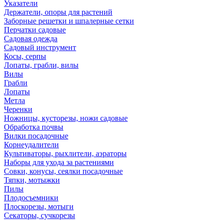
Указатели
Держатели, опоры для растений
Заборные решетки и шпалерные сетки
Перчатки садовые
Садовая одежда
Садовый инструмент
Косы, серпы
Лопаты, грабли, вилы
Вилы
Грабли
Лопаты
Метла
Черенки
Ножницы, кусторезы, ножи садовые
Обработка почвы
Вилки посадочные
Корнеудалители
Культиваторы, рыхлители, аэраторы
Наборы для ухода за растениями
Совки, конусы, сеялки посадочные
Тяпки, мотыжки
Пилы
Плодосъемники
Плоскорезы, мотыги
Секаторы, сучкорезы