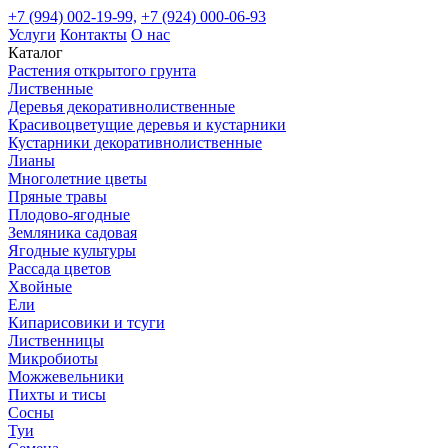
+7 (994) 002-19-99,
+7 (924) 000-06-93
Услуги
Контакты
О нас
Каталог
Растения открытого грунта
Лиственные
Деревья декоративнолиственные
Красивоцветущие деревья и кустарники
Кустарники декоративнолиственные
Лианы
Многолетние цветы
Пряные травы
Плодово-ягодные
Земляника садовая
Ягодные культуры
Рассада цветов
Хвойные
Ели
Кипарисовики и тсуги
Лиственницы
Микробиоты
Можжевельники
Пихты и тисы
Сосны
Туи