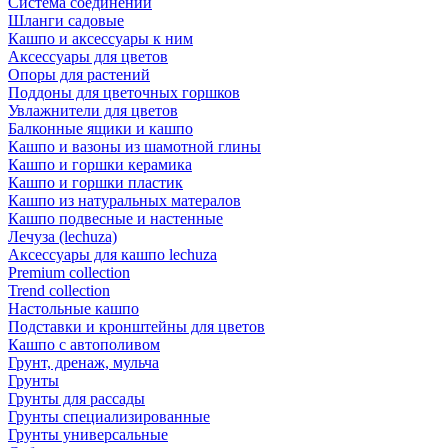
Система соединений
Шланги садовые
Кашпо и аксессуары к ним
Аксессуары для цветов
Опоры для растений
Поддоны для цветочных горшков
Увлажнители для цветов
Балконные ящики и кашпо
Кашпо и вазоны из шамотной глины
Кашпо и горшки керамика
Кашпо и горшки пластик
Кашпо из натуральных матералов
Кашпо подвесные и настенные
Лечуза (lechuza)
Аксессуары для кашпо lechuza
Premium collection
Trend collection
Настольные кашпо
Подставки и кронштейны для цветов
Кашпо с автополивом
Грунт, дренаж, мульча
Грунты
Грунты для рассады
Грунты специализированные
Грунты универсальные