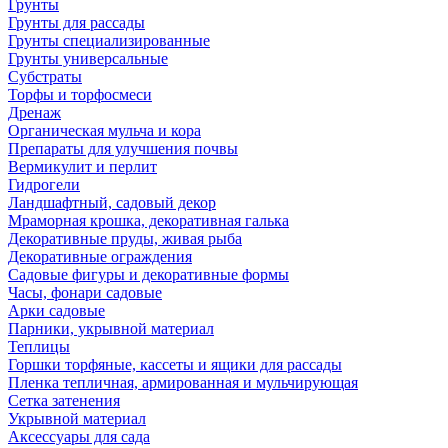
Грунты
Грунты для рассады
Грунты специализированные
Грунты универсальные
Субстраты
Торфы и торфосмеси
Дренаж
Органическая мульча и кора
Препараты для улучшения почвы
Вермикулит и перлит
Гидрогели
Ландшафтный, садовый декор
Мраморная крошка, декоративная галька
Декоративные пруды, живая рыба
Декоративные ограждения
Садовые фигуры и декоративные формы
Часы, фонари садовые
Арки садовые
Парники, укрывной материал
Теплицы
Горшки торфяные, кассеты и ящики для рассады
Пленка тепличная, армированная и мульчирующая
Сетка затенения
Укрывной материал
Аксессуары для сада