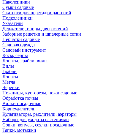
Наколенники
Сумки садовые
Скатерти для пересадки растений
Подколенники
Указатели
Держатели, опоры для растений
Заборные решетки и шпалерные сетки
Перчатки садовые
Садовая одежда
Садовый инструмент
Косы, серпы
Лопаты, грабли, вилы
Вилы
Грабли
Лопаты
Метла
Черенки
Ножницы, кусторезы, ножи садовые
Обработка почвы
Вилки посадочные
Корнеудалители
Культиваторы, рыхлители, аэраторы
Наборы для ухода за растениями
Совки, конусы, сеялки посадочные
Тяпки, мотыжки