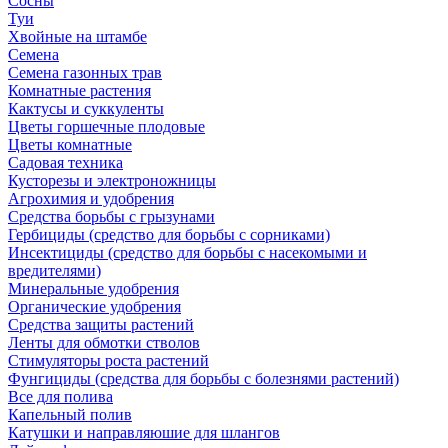
Сосны
Туи
Хвойные на штамбе
Семена
Семена газонных трав
Комнатные растения
Кактусы и суккуленты
Цветы горшечные плодовые
Цветы комнатные
Садовая техника
Кусторезы и электроножницы
Агрохимия и удобрения
Средства борьбы с грызунами
Гербициды (средство для борьбы с сорниками)
Инсектициды (средство для борьбы с насекомыми и
вредителями)
Минеральные удобрения
Органические удобрения
Средства защиты растений
Ленты для обмотки стволов
Стимуляторы роста растений
Фунгициды (средства для борьбы с болезнями растений)
Все для полива
Капельный полив
Катушки и направляюшие для шлангов