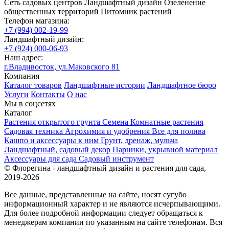
Сеть садовых центров
Ландшафтный дизайн
Озеленение
общественных территорий
Питомник растений
Телефон магазина:
+7 (994) 002-19-99
Ландшафтный дизайн:
+7 (924) 000-06-93
Наш адрес:
г.Владивосток, ул.Маковского 81
Компания
Каталог товаров
Ландшафтные истории
Ландшафтное бюро
Услуги
Контакты
О нас
Мы в соцсетях
Каталог
Растения открытого грунта
Семена
Комнатные растения
Садовая техника
Агрохимия и удобрения
Все для полива
Кашпо и аксессуары к ним
Грунт, дренаж, мульча
Ландшафтный, садовый декор
Парники, укрывной материал
Аксессуары для сада
Садовый инструмент
© Флорегина - ландшафтный дизайн и растения для сада,
2019-2026
Все данные, представленные на сайте, носят сугубо
информационный характер и не являются исчерпывающими.
Для более подробной информации следует обращаться к
менеджерам компании по указанным на сайте телефонам. Вся