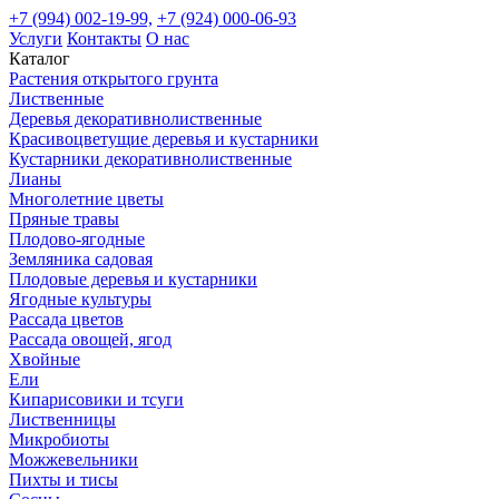
+7 (994) 002-19-99,
+7 (924) 000-06-93
Услуги
Контакты
О нас
Каталог
Растения открытого грунта
Лиственные
Деревья декоративнолиственные
Красивоцветущие деревья и кустарники
Кустарники декоративнолиственные
Лианы
Многолетние цветы
Пряные травы
Плодово-ягодные
Земляника садовая
Плодовые деревья и кустарники
Ягодные культуры
Рассада цветов
Рассада овощей, ягод
Хвойные
Ели
Кипарисовики и тсуги
Лиственницы
Микробиоты
Можжевельники
Пихты и тисы