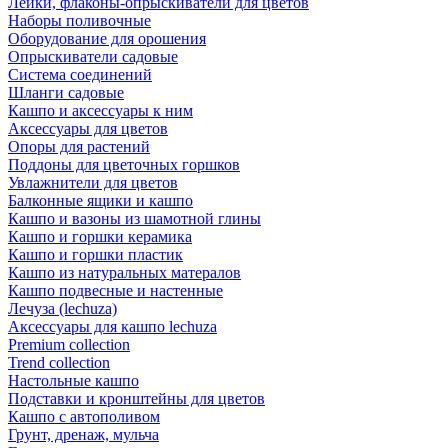
Лейки, флаконы-опрыскиватели для цветов
Наборы поливочные
Оборудование для орошения
Опрыскиватели садовые
Система соединений
Шланги садовые
Кашпо и аксессуары к ним
Аксессуары для цветов
Опоры для растений
Поддоны для цветочных горшков
Увлажнители для цветов
Балконные ящики и кашпо
Кашпо и вазоны из шамотной глины
Кашпо и горшки керамика
Кашпо и горшки пластик
Кашпо из натуральных матералов
Кашпо подвесные и настенные
Лечуза (lechuza)
Аксессуары для кашпо lechuza
Premium collection
Trend collection
Настольные кашпо
Подставки и кронштейны для цветов
Кашпо с автополивом
Грунт, дренаж, мульча