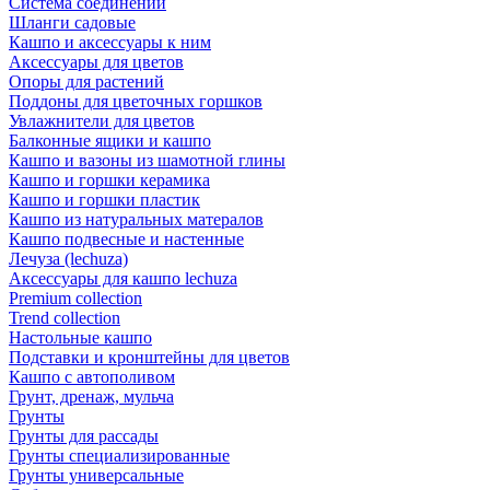
Система соединений
Шланги садовые
Кашпо и аксессуары к ним
Аксессуары для цветов
Опоры для растений
Поддоны для цветочных горшков
Увлажнители для цветов
Балконные ящики и кашпо
Кашпо и вазоны из шамотной глины
Кашпо и горшки керамика
Кашпо и горшки пластик
Кашпо из натуральных матералов
Кашпо подвесные и настенные
Лечуза (lechuza)
Аксессуары для кашпо lechuza
Premium collection
Trend collection
Настольные кашпо
Подставки и кронштейны для цветов
Кашпо с автополивом
Грунт, дренаж, мульча
Грунты
Грунты для рассады
Грунты специализированные
Грунты универсальные