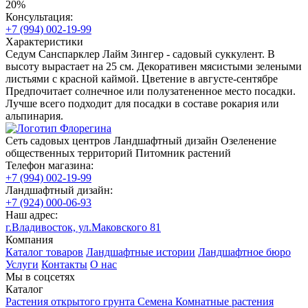
20%
Консультация:
+7 (994) 002-19-99
Характеристики
Седум Санспарклер Лайм Зингер - садовый суккулент. В
высоту вырастает на 25 см. Декоративен мясистыми зелеными
листьями с красной каймой. Цветение в августе-сентябре
Предпочитает солнечное или полузатененное место посадки.
Лучше всего подходит для посадки в составе рокария или
альпинария.
Сеть садовых центров
Ландшафтный дизайн
Озеленение
общественных территорий
Питомник растений
Телефон магазина:
+7 (994) 002-19-99
Ландшафтный дизайн:
+7 (924) 000-06-93
Наш адрес:
г.Владивосток, ул.Маковского 81
Компания
Каталог товаров
Ландшафтные истории
Ландшафтное бюро
Услуги
Контакты
О нас
Мы в соцсетях
Каталог
Растения открытого грунта
Семена
Комнатные растения