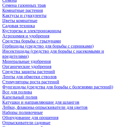
Семена
Семена газонных трав
Комнатные растения
Кактусы и суккуленты
Цветы комнатные
Садовая техника
Кусторезы и электроножницы
Агрохимия и удобрения
Средства борьбы с грызунами
Гербициды (средство для борьбы с сорниками)
Инсектициды (средство для борьбы с насекомыми и
вредителями)
Минеральные удобрения
Органические удобрения
Средства защиты растений
Ленты для обмотки стволов
Стимуляторы роста растений
Фунгициды (средства для борьбы с болезнями растений)
Все для полива
Капельный полив
Катушки и направляюшие для шлангов
Лейки, флаконы-опрыскиватели для цветов
Наборы поливочные
Оборудование для орошения
Опрыскиватели садовые