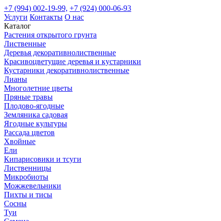
+7 (994) 002-19-99,
+7 (924) 000-06-93
Услуги
Контакты
О нас
Каталог
Растения открытого грунта
Лиственные
Деревья декоративнолиственные
Красивоцветущие деревья и кустарники
Кустарники декоративнолиственные
Лианы
Многолетние цветы
Пряные травы
Плодово-ягодные
Земляника садовая
Ягодные культуры
Рассада цветов
Хвойные
Ели
Кипарисовики и тсуги
Лиственницы
Микробиоты
Можжевельники
Пихты и тисы
Сосны
Туи