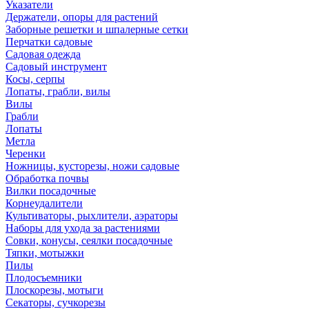
Указатели
Держатели, опоры для растений
Заборные решетки и шпалерные сетки
Перчатки садовые
Садовая одежда
Садовый инструмент
Косы, серпы
Лопаты, грабли, вилы
Вилы
Грабли
Лопаты
Метла
Черенки
Ножницы, кусторезы, ножи садовые
Обработка почвы
Вилки посадочные
Корнеудалители
Культиваторы, рыхлители, аэраторы
Наборы для ухода за растениями
Совки, конусы, сеялки посадочные
Тяпки, мотыжки
Пилы
Плодосъемники
Плоскорезы, мотыги
Секаторы, сучкорезы