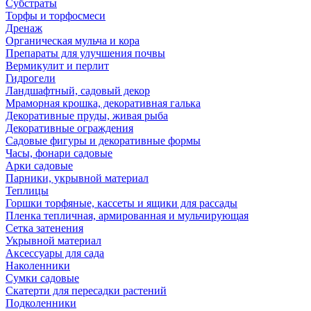
Субстраты
Торфы и торфосмеси
Дренаж
Органическая мульча и кора
Препараты для улучшения почвы
Вермикулит и перлит
Гидрогели
Ландшафтный, садовый декор
Мраморная крошка, декоративная галька
Декоративные пруды, живая рыба
Декоративные ограждения
Садовые фигуры и декоративные формы
Часы, фонари садовые
Арки садовые
Парники, укрывной материал
Теплицы
Горшки торфяные, кассеты и ящики для рассады
Пленка тепличная, армированная и мульчирующая
Сетка затенения
Укрывной материал
Аксессуары для сада
Наколенники
Сумки садовые
Скатерти для пересадки растений
Подколенники