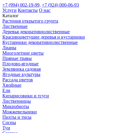
+7 (994) 002-19-99,
+7 (924) 000-06-93
Услуги
Контакты
О нас
Каталог
Растения открытого грунта
Лиственные
Деревья декоративнолиственные
Красивоцветущие деревья и кустарники
Кустарники декоративнолиственные
Лианы
Многолетние цветы
Пряные травы
Плодово-ягодные
Земляника садовая
Ягодные культуры
Рассада цветов
Хвойные
Ели
Кипарисовики и тсуги
Лиственницы
Микробиоты
Можжевельники
Пихты и тисы
Сосны
Туи