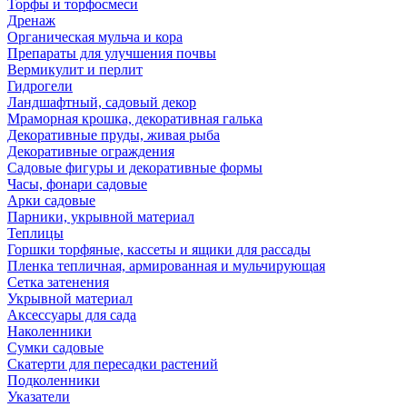
Торфы и торфосмеси
Дренаж
Органическая мульча и кора
Препараты для улучшения почвы
Вермикулит и перлит
Гидрогели
Ландшафтный, садовый декор
Мраморная крошка, декоративная галька
Декоративные пруды, живая рыба
Декоративные ограждения
Садовые фигуры и декоративные формы
Часы, фонари садовые
Арки садовые
Парники, укрывной материал
Теплицы
Горшки торфяные, кассеты и ящики для рассады
Пленка тепличная, армированная и мульчирующая
Сетка затенения
Укрывной материал
Аксессуары для сада
Наколенники
Сумки садовые
Скатерти для пересадки растений
Подколенники
Указатели