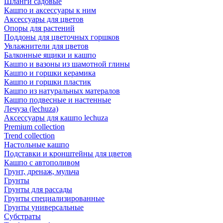
Шланги садовые
Кашпо и аксессуары к ним
Аксессуары для цветов
Опоры для растений
Поддоны для цветочных горшков
Увлажнители для цветов
Балконные ящики и кашпо
Кашпо и вазоны из шамотной глины
Кашпо и горшки керамика
Кашпо и горшки пластик
Кашпо из натуральных матералов
Кашпо подвесные и настенные
Лечуза (lechuza)
Аксессуары для кашпо lechuza
Premium collection
Trend collection
Настольные кашпо
Подставки и кронштейны для цветов
Кашпо с автополивом
Грунт, дренаж, мульча
Грунты
Грунты для рассады
Грунты специализированные
Грунты универсальные
Субстраты