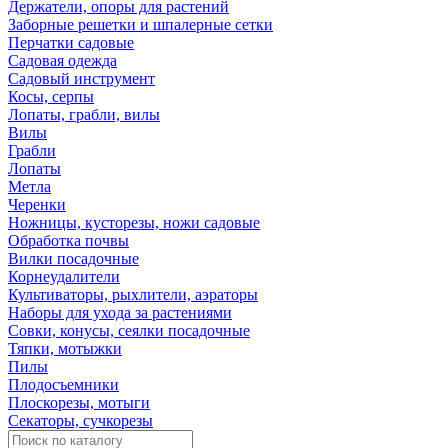
Держатели, опоры для растений
Заборные решетки и шпалерные сетки
Перчатки садовые
Садовая одежда
Садовый инструмент
Косы, серпы
Лопаты, грабли, вилы
Вилы
Грабли
Лопаты
Метла
Черенки
Ножницы, кусторезы, ножи садовые
Обработка почвы
Вилки посадочные
Корнеудалители
Культиваторы, рыхлители, аэраторы
Наборы для ухода за растениями
Совки, конусы, сеялки посадочные
Тяпки, мотыжки
Пилы
Плодосъемники
Плоскорезы, мотыги
Секаторы, сучкорезы