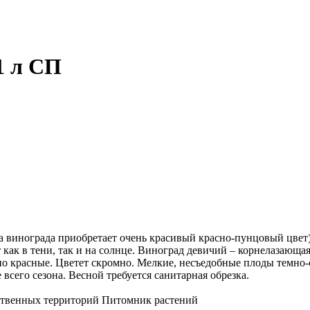
1 л СП
 винограда приобретает очень красивый красно-пунцовый цвет)
 как в тени, так и на солнце. Виноград девичий – корнелазающая
красные. Цветет скромно. Мелкие, несъедобные плоды темно-си
сего сезона. Весной требуется санитарная обрезка.
ственных территорий
Питомник растений