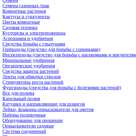
Семена
Семена газонных трав
Комнатные растения
Кактусы и суккуленты
Цветы комнатные
Садовая техника
Кусторезы и электроножницы
Агрохимия и удобрения
Средства борьбы с грызунами
Гербициды (средство для борьбы с сорниками)
Инсектициды (средство для борьбы с насекомыми и вредителя
Минеральные удобрения
Органические удобрения
Средства защиты растений
Ленты для обмотки стволов
Стимуляторы роста растений
Фунгициды (средства для борьбы с болезнями растений)
Все для полива
Капельный полив
Катушки и направляюшие для шлангов
Лейки, флаконы-опрыскиватели для цветов
Наборы поливочные
Оборудование для орошения
Опрыскиватели садовые
Система соединений