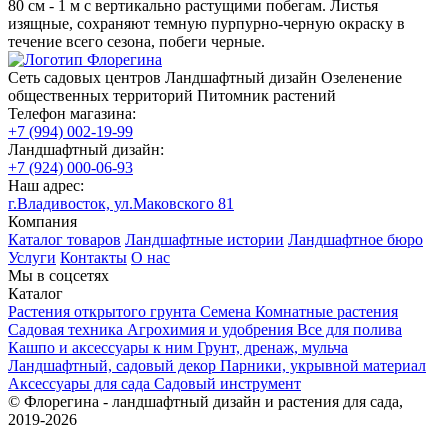
80 см - 1 м с вертикально растущими побегам. Листья
изящные, сохраняют темную пурпурно-черную окраску в
течение всего сезона, побеги черные.
Сеть садовых центров
Ландшафтный дизайн
Озеленение
общественных территорий
Питомник растений
Телефон магазина:
+7 (994) 002-19-99
Ландшафтный дизайн:
+7 (924) 000-06-93
Наш адрес:
г.Владивосток, ул.Маковского 81
Компания
Каталог товаров
Ландшафтные истории
Ландшафтное бюро
Услуги
Контакты
О нас
Мы в соцсетях
Каталог
Растения открытого грунта
Семена
Комнатные растения
Садовая техника
Агрохимия и удобрения
Все для полива
Кашпо и аксессуары к ним
Грунт, дренаж, мульча
Ландшафтный, садовый декор
Парники, укрывной материал
Аксессуары для сада
Садовый инструмент
© Флорегина - ландшафтный дизайн и растения для сада,
2019-2026