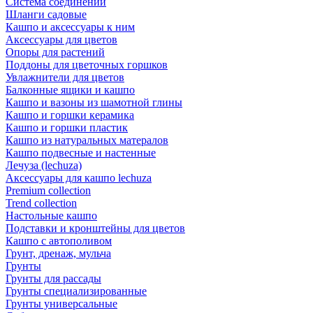
Система соединений
Шланги садовые
Кашпо и аксессуары к ним
Аксессуары для цветов
Опоры для растений
Поддоны для цветочных горшков
Увлажнители для цветов
Балконные ящики и кашпо
Кашпо и вазоны из шамотной глины
Кашпо и горшки керамика
Кашпо и горшки пластик
Кашпо из натуральных матералов
Кашпо подвесные и настенные
Лечуза (lechuza)
Аксессуары для кашпо lechuza
Premium collection
Trend collection
Настольные кашпо
Подставки и кронштейны для цветов
Кашпо с автополивом
Грунт, дренаж, мульча
Грунты
Грунты для рассады
Грунты специализированные
Грунты универсальные