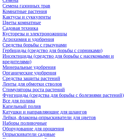
Семена
Семена газонных трав
Комнатные растения
Кактусы и суккуленты
Цветы комнатные
Садовая техника
Кусторезы и электроножницы
Агрохимия и удобрения
Средства борьбы с грызунами
Гербициды (средство для борьбы с сорниками)
Инсектициды (средство для борьбы с насекомыми и
вредителями)
Минеральные удобрения
Органические удобрения
Средства защиты растений
Ленты для обмотки стволов
Стимуляторы роста растений
Фунгициды (средства для борьбы с болезнями растений)
Все для полива
Капельный полив
Катушки и направляюшие для шлангов
Лейки, флаконы-опрыскиватели для цветов
Наборы поливочные
Оборудование для орошения
Опрыскиватели садовые