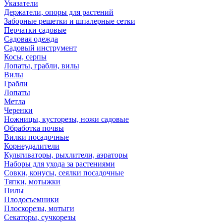
Указатели
Держатели, опоры для растений
Заборные решетки и шпалерные сетки
Перчатки садовые
Садовая одежда
Садовый инструмент
Косы, серпы
Лопаты, грабли, вилы
Вилы
Грабли
Лопаты
Метла
Черенки
Ножницы, кусторезы, ножи садовые
Обработка почвы
Вилки посадочные
Корнеудалители
Культиваторы, рыхлители, аэраторы
Наборы для ухода за растениями
Совки, конусы, сеялки посадочные
Тяпки, мотыжки
Пилы
Плодосъемники
Плоскорезы, мотыги
Секаторы, сучкорезы