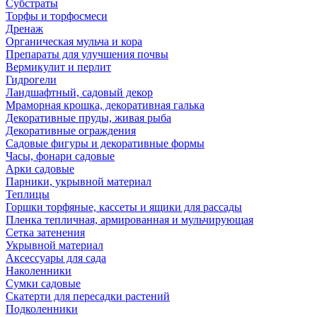
Субстраты
Торфы и торфосмеси
Дренаж
Органическая мульча и кора
Препараты для улучшения почвы
Вермикулит и перлит
Гидрогели
Ландшафтный, садовый декор
Мраморная крошка, декоративная галька
Декоративные пруды, живая рыба
Декоративные ограждения
Садовые фигуры и декоративные формы
Часы, фонари садовые
Арки садовые
Парники, укрывной материал
Теплицы
Горшки торфяные, кассеты и ящики для рассады
Пленка тепличная, армированная и мульчирующая
Сетка затенения
Укрывной материал
Аксессуары для сада
Наколенники
Сумки садовые
Скатерти для пересадки растений
Подколенники