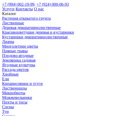
+7 (994) 002-19-99,
+7 (924) 000-06-93
Услуги
Контакты
О нас
Каталог
Растения открытого грунта
Лиственные
Деревья декоративнолиственные
Красивоцветущие деревья и кустарники
Кустарники декоративнолиственные
Лианы
Многолетние цветы
Пряные травы
Плодово-ягодные
Земляника садовая
Ягодные культуры
Рассада цветов
Хвойные
Ели
Кипарисовики и тсуги
Лиственницы
Микробиоты
Можжевельники
Пихты и тисы
Сосны
Туи