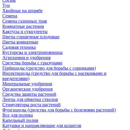
Сосны
Туи
Хвойные на штамбе
Семена
Семена газонных трав
Комнатные растения
Кактусы и суккуленты
Цветы горшечные плодовые
Цветы комнатные
Садовая техника
Кусторезы и электроножницы
Агрохимия и удобрения
Средства борьбы с грызунами
Гербициды (средство для борьбы с сорниками)
Инсектициды (средство для борьбы с насекомыми и
вредителями)
Минеральные удобрения
Органические удобрения
Средства защиты растений
Ленты для обмотки стволов
Стимуляторы роста растений
Фунгициды (средства для борьбы с болезнями растений)
Все для полива
Капельный полив
Катушки и направляюшие для шлангов