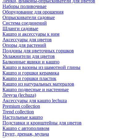
Лейки, флаконы-опрыскиватели для цветов
Наборы поливочные
Оборудование для орошения
Опрыскиватели садовые
Система соединений
Шланги садовые
Кашпо и аксессуары к ним
Аксессуары для цветов
Опоры для растений
Поддоны для цветочных горшков
Увлажнители для цветов
Балконные ящики и кашпо
Кашпо и вазоны из шамотной глины
Кашпо и горшки керамика
Кашпо и горшки пластик
Кашпо из натуральных матералов
Кашпо подвесные и настенные
Лечуза (lechuza)
Аксессуары для кашпо lechuza
Premium collection
Trend collection
Настольные кашпо
Подставки и кронштейны для цветов
Кашпо с автополивом
Грунт, дренаж, мульча