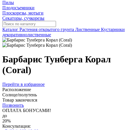
Пилы
Плодосъемники
Плоскорезы, мотыги
Секаторы, сучкорезы
Каталог
Растения открытого грунта
Лиственные
Кустарники
декоративнолиственные
Барбарис Тунберга Корал
(Coral)
Перейти в избранное
Расположение
Солнце/полутень
Товар закончился
Позвонить
ОПЛАТА БОНУСАМИ!
до
20%
Консультация: