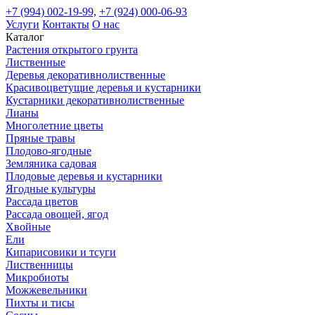
+7 (994) 002-19-99,
+7 (924) 000-06-93
Услуги
Контакты
О нас
Каталог
Растения открытого грунта
Лиственные
Деревья декоративнолиственные
Красивоцветущие деревья и кустарники
Кустарники декоративнолиственные
Лианы
Многолетние цветы
Пряные травы
Плодово-ягодные
Земляника садовая
Плодовые деревья и кустарники
Ягодные культуры
Рассада цветов
Рассада овощей, ягод
Хвойные
Ели
Кипарисовики и тсуги
Лиственницы
Микробиоты
Можжевельники
Пихты и тисы