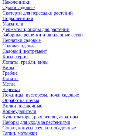
Наколенники
Сумки садовые
Скатерти для пересадки растений
Подколенники
Указатели
Держатели, опоры для растений
Заборные решетки и шпалерные сетки
Перчатки садовые
Садовая одежда
Садовый инструмент
Косы, серпы
Лопаты, грабли, вилы
Вилы
Грабли
Лопаты
Метла
Черенки
Ножницы, кусторезы, ножи садовые
Обработка почвы
Вилки посадочные
Корнеудалители
Культиваторы, рыхлители, аэраторы
Наборы для ухода за растениями
Совки, конусы, сеялки посадочные
Тяпки, мотыжки