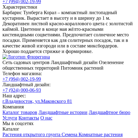
+7 (994) 002-19-99
Характеристики
Барбарис Тунберга Корал – компактный листопадный
кустарник. Вырастает в высоту и в ширину до 1 м.
Декоративен листвой красно-кораллового цвета с золотистой
каймой. Цветение в конце мая жёлто-красными
кистевидными соцветиями. Предпочитает солнечное место
посадки. Применяется как для солитерных посадок, так и в
качестве живой изгороди или в составе миксбордеров.
Хорошо поддается стрижке и формировке.
Сеть садовых центров
Ландшафтный дизайн
Озеленение
общественных территорий
Питомник растений
Телефон магазина:
+7 (994) 002-19-99
Ландшафтный дизайн:
+7 (924) 000-06-93
Наш адрес:
г.Владивосток, ул.Маковского 81
Компания
Каталог товаров
Ландшафтные истории
Ландшафтное бюро
Услуги
Контакты
О нас
Мы в соцсетях
Каталог
Растения открытого грунта
Семена
Комнатные растения