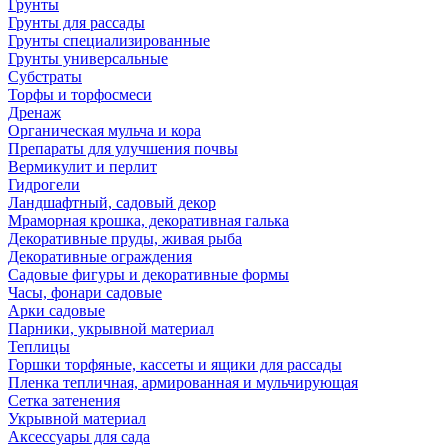
Грунты
Грунты для рассады
Грунты специализированные
Грунты универсальные
Субстраты
Торфы и торфосмеси
Дренаж
Органическая мульча и кора
Препараты для улучшения почвы
Вермикулит и перлит
Гидрогели
Ландшафтный, садовый декор
Мраморная крошка, декоративная галька
Декоративные пруды, живая рыба
Декоративные ограждения
Садовые фигуры и декоративные формы
Часы, фонари садовые
Арки садовые
Парники, укрывной материал
Теплицы
Горшки торфяные, кассеты и ящики для рассады
Пленка тепличная, армированная и мульчирующая
Сетка затенения
Укрывной материал
Аксессуары для сада