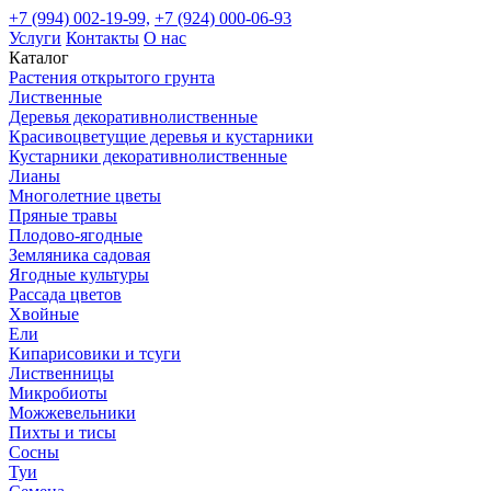
+7 (994) 002-19-99,
+7 (924) 000-06-93
Услуги
Контакты
О нас
Каталог
Растения открытого грунта
Лиственные
Деревья декоративнолиственные
Красивоцветущие деревья и кустарники
Кустарники декоративнолиственные
Лианы
Многолетние цветы
Пряные травы
Плодово-ягодные
Земляника садовая
Ягодные культуры
Рассада цветов
Хвойные
Ели
Кипарисовики и тсуги
Лиственницы
Микробиоты
Можжевельники
Пихты и тисы
Сосны
Туи