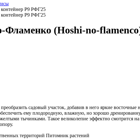
тисы
Фламенко (Hoshi-no-flamenco
реобразить садовый участок, добавив в него яркие восточные н
обеспечить ему плодородную, влажную, но хорошо дренированну
-желтыми тычинками. Такое великолепие эффектно смотрится на
опору.
ственных территорий
Питомник растений