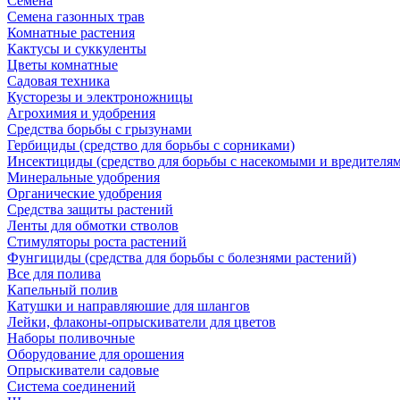
Семена
Семена газонных трав
Комнатные растения
Кактусы и суккуленты
Цветы комнатные
Садовая техника
Кусторезы и электроножницы
Агрохимия и удобрения
Средства борьбы с грызунами
Гербициды (средство для борьбы с сорниками)
Инсектициды (средство для борьбы с насекомыми и вредителя
Минеральные удобрения
Органические удобрения
Средства защиты растений
Ленты для обмотки стволов
Стимуляторы роста растений
Фунгициды (средства для борьбы с болезнями растений)
Все для полива
Капельный полив
Катушки и направляюшие для шлангов
Лейки, флаконы-опрыскиватели для цветов
Наборы поливочные
Оборудование для орошения
Опрыскиватели садовые
Система соединений