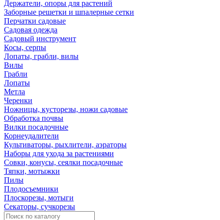
Держатели, опоры для растений
Заборные решетки и шпалерные сетки
Перчатки садовые
Садовая одежда
Садовый инструмент
Косы, серпы
Лопаты, грабли, вилы
Вилы
Грабли
Лопаты
Метла
Черенки
Ножницы, кусторезы, ножи садовые
Обработка почвы
Вилки посадочные
Корнеудалители
Культиваторы, рыхлители, аэраторы
Наборы для ухода за растениями
Совки, конусы, сеялки посадочные
Тяпки, мотыжки
Пилы
Плодосъемники
Плоскорезы, мотыги
Секаторы, сучкорезы