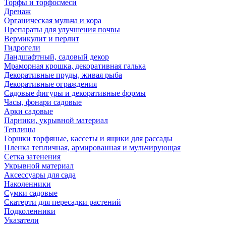
Торфы и торфосмеси
Дренаж
Органическая мульча и кора
Препараты для улучшения почвы
Вермикулит и перлит
Гидрогели
Ландшафтный, садовый декор
Мраморная крошка, декоративная галька
Декоративные пруды, живая рыба
Декоративные ограждения
Садовые фигуры и декоративные формы
Часы, фонари садовые
Арки садовые
Парники, укрывной материал
Теплицы
Горшки торфяные, кассеты и ящики для рассады
Пленка тепличная, армированная и мульчирующая
Сетка затенения
Укрывной материал
Аксессуары для сада
Наколенники
Сумки садовые
Скатерти для пересадки растений
Подколенники
Указатели