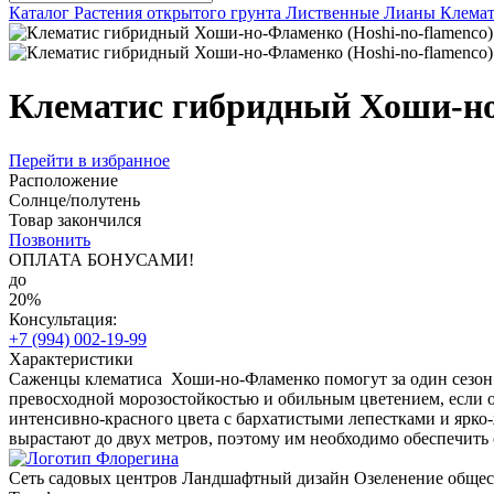
Каталог
Растения открытого грунта
Лиственные
Лианы
Клема
Клематис гибридный Хоши-но-
Перейти в избранное
Расположение
Солнце/полутень
Товар закончился
Позвонить
ОПЛАТА БОНУСАМИ!
до
20%
Консультация:
+7 (994) 002-19-99
Характеристики
Саженцы клематиса Хоши-но-Фламенко помогут за один сезон п
превосходной морозостойкостью и обильным цветением, если 
интенсивно-красного цвета с бархатистыми лепестками и ярко
вырастают до двух метров, поэтому им необходимо обеспечить 
Сеть садовых центров
Ландшафтный дизайн
Озеленение обще