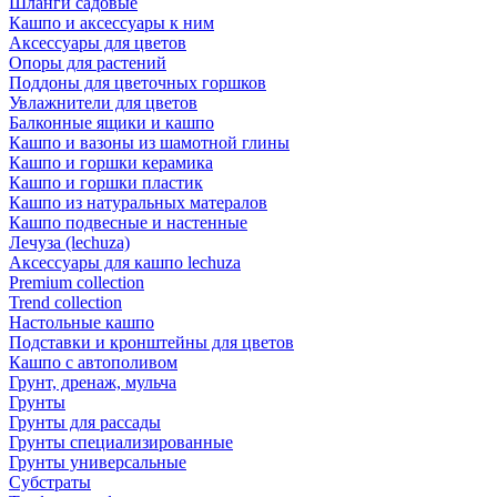
Шланги садовые
Кашпо и аксессуары к ним
Аксессуары для цветов
Опоры для растений
Поддоны для цветочных горшков
Увлажнители для цветов
Балконные ящики и кашпо
Кашпо и вазоны из шамотной глины
Кашпо и горшки керамика
Кашпо и горшки пластик
Кашпо из натуральных матералов
Кашпо подвесные и настенные
Лечуза (lechuza)
Аксессуары для кашпо lechuza
Premium collection
Trend collection
Настольные кашпо
Подставки и кронштейны для цветов
Кашпо с автополивом
Грунт, дренаж, мульча
Грунты
Грунты для рассады
Грунты специализированные
Грунты универсальные
Субстраты