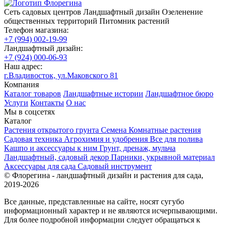
Сеть садовых центров
Ландшафтный дизайн
Озеленение
общественных территорий
Питомник растений
Телефон магазина:
+7 (994) 002-19-99
Ландшафтный дизайн:
+7 (924) 000-06-93
Наш адрес:
г.Владивосток, ул.Маковского 81
Компания
Каталог товаров
Ландшафтные истории
Ландшафтное бюро
Услуги
Контакты
О нас
Мы в соцсетях
Каталог
Растения открытого грунта
Семена
Комнатные растения
Садовая техника
Агрохимия и удобрения
Все для полива
Кашпо и аксессуары к ним
Грунт, дренаж, мульча
Ландшафтный, садовый декор
Парники, укрывной материал
Аксессуары для сада
Садовый инструмент
© Флорегина - ландшафтный дизайн и растения для сада,
2019-2026
Все данные, представленные на сайте, носят сугубо
информационный характер и не являются исчерпывающими.
Для более подробной информации следует обращаться к