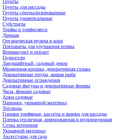
Грунты
Грунты для рассады
Грунты специализированные
Грунты универсальные
Субстраты
Торфы и торфосмеси
Дренаж
Органическая мульча и кора
Препараты для улучшения почвы
Вермикулит и перлит
Гидрогели
Ландшафтный, садовый декор
Мраморная крошка, декоративная галька
Декоративные пруды, живая рыба
Декоративные ограждения
Садовые фигуры и декоративные формы
Часы, фонари садовые
Арки садовые
Парники, укрывной материал
Теплицы
Горшки торфяные, кассеты и ящики для рассады
Пленка тепличная, армированная и мульчирующая
Сетка затенения
Укрывной материал
Аксессуары для сада