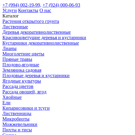
+7 (994) 002-19-99,
+7 (924) 000-06-93
Услуги
Контакты
О нас
Каталог
Растения открытого грунта
Лиственные
Деревья декоративнолиственные
Красивоцветущие деревья и кустарники
Кустарники декоративнолиственные
Лианы
Многолетние цветы
Пряные травы
Плодово-ягодные
Земляника садовая
Плодовые деревья и кустарники
Ягодные культуры
Рассада цветов
Рассада овощей, ягод
Хвойные
Ели
Кипарисовики и тсуги
Лиственницы
Микробиоты
Можжевельники
Пихты и тисы