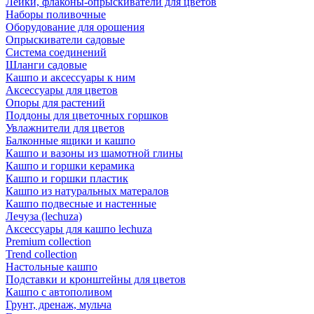
Лейки, флаконы-опрыскиватели для цветов
Наборы поливочные
Оборудование для орошения
Опрыскиватели садовые
Система соединений
Шланги садовые
Кашпо и аксессуары к ним
Аксессуары для цветов
Опоры для растений
Поддоны для цветочных горшков
Увлажнители для цветов
Балконные ящики и кашпо
Кашпо и вазоны из шамотной глины
Кашпо и горшки керамика
Кашпо и горшки пластик
Кашпо из натуральных матералов
Кашпо подвесные и настенные
Лечуза (lechuza)
Аксессуары для кашпо lechuza
Premium collection
Trend collection
Настольные кашпо
Подставки и кронштейны для цветов
Кашпо с автополивом
Грунт, дренаж, мульча