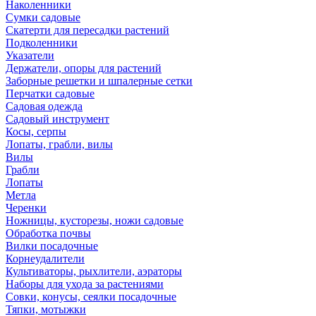
Наколенники
Сумки садовые
Скатерти для пересадки растений
Подколенники
Указатели
Держатели, опоры для растений
Заборные решетки и шпалерные сетки
Перчатки садовые
Садовая одежда
Садовый инструмент
Косы, серпы
Лопаты, грабли, вилы
Вилы
Грабли
Лопаты
Метла
Черенки
Ножницы, кусторезы, ножи садовые
Обработка почвы
Вилки посадочные
Корнеудалители
Культиваторы, рыхлители, аэраторы
Наборы для ухода за растениями
Совки, конусы, сеялки посадочные
Тяпки, мотыжки