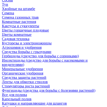
Сосны
Туи
Хвойные на штамбе
Семена
Семена газонных трав
Комнатные растения
Кактусы и суккуленты
Цветы горшечные плодовые
Цветы комнатные
Садовая техника
Кусторезы и электроножницы
Агрохимия и удобрения
Средства борьбы с грызунами
Гербициды (средство для борьбы с сорниками)
Инсектициды (средство для борьбы с насекомыми и
вредителями)
Минеральные удобрения
Органические удобрения
Средства защиты растений
Ленты для обмотки стволов
Стимуляторы роста растений
Фунгициды (средства для борьбы с болезнями растений)
Все для полива
Капельный полив
Катушки и направляюшие для шлангов