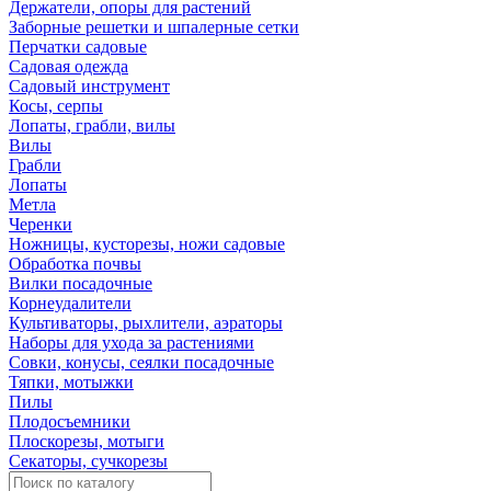
Держатели, опоры для растений
Заборные решетки и шпалерные сетки
Перчатки садовые
Садовая одежда
Садовый инструмент
Косы, серпы
Лопаты, грабли, вилы
Вилы
Грабли
Лопаты
Метла
Черенки
Ножницы, кусторезы, ножи садовые
Обработка почвы
Вилки посадочные
Корнеудалители
Культиваторы, рыхлители, аэраторы
Наборы для ухода за растениями
Совки, конусы, сеялки посадочные
Тяпки, мотыжки
Пилы
Плодосъемники
Плоскорезы, мотыги
Секаторы, сучкорезы