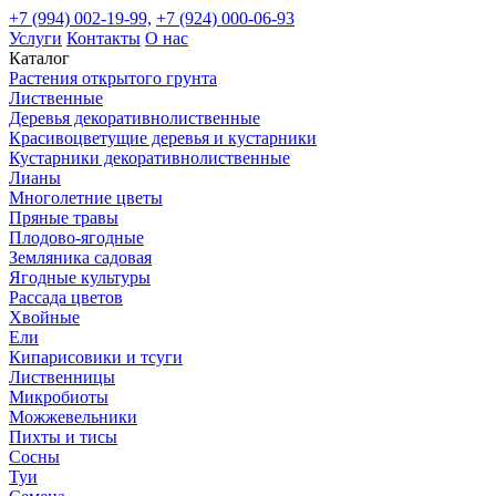
+7 (994) 002-19-99,
+7 (924) 000-06-93
Услуги
Контакты
О нас
Каталог
Растения открытого грунта
Лиственные
Деревья декоративнолиственные
Красивоцветущие деревья и кустарники
Кустарники декоративнолиственные
Лианы
Многолетние цветы
Пряные травы
Плодово-ягодные
Земляника садовая
Ягодные культуры
Рассада цветов
Хвойные
Ели
Кипарисовики и тсуги
Лиственницы
Микробиоты
Можжевельники
Пихты и тисы
Сосны
Туи