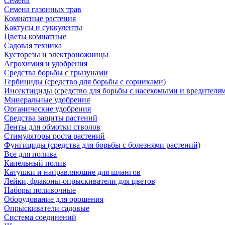
Семена
Семена газонных трав
Комнатные растения
Кактусы и суккуленты
Цветы комнатные
Садовая техника
Кусторезы и электроножницы
Агрохимия и удобрения
Средства борьбы с грызунами
Гербициды (средство для борьбы с сорниками)
Инсектициды (средство для борьбы с насекомыми и вредителя
Минеральные удобрения
Органические удобрения
Средства защиты растений
Ленты для обмотки стволов
Стимуляторы роста растений
Фунгициды (средства для борьбы с болезнями растений)
Все для полива
Капельный полив
Катушки и направляюшие для шлангов
Лейки, флаконы-опрыскиватели для цветов
Наборы поливочные
Оборудование для орошения
Опрыскиватели садовые
Система соединений