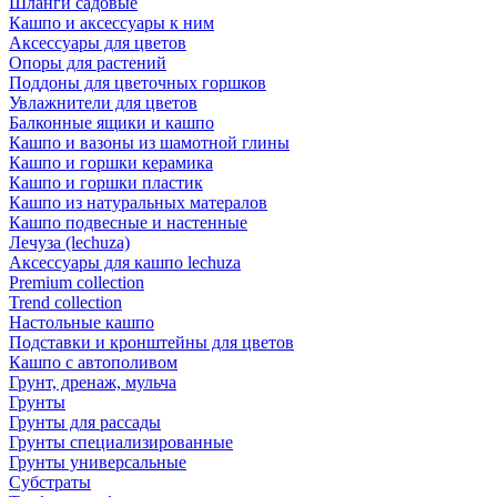
Шланги садовые
Кашпо и аксессуары к ним
Аксессуары для цветов
Опоры для растений
Поддоны для цветочных горшков
Увлажнители для цветов
Балконные ящики и кашпо
Кашпо и вазоны из шамотной глины
Кашпо и горшки керамика
Кашпо и горшки пластик
Кашпо из натуральных матералов
Кашпо подвесные и настенные
Лечуза (lechuza)
Аксессуары для кашпо lechuza
Premium collection
Trend collection
Настольные кашпо
Подставки и кронштейны для цветов
Кашпо с автополивом
Грунт, дренаж, мульча
Грунты
Грунты для рассады
Грунты специализированные
Грунты универсальные
Субстраты