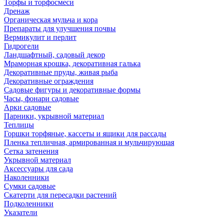
Торфы и торфосмеси
Дренаж
Органическая мульча и кора
Препараты для улучшения почвы
Вермикулит и перлит
Гидрогели
Ландшафтный, садовый декор
Мраморная крошка, декоративная галька
Декоративные пруды, живая рыба
Декоративные ограждения
Садовые фигуры и декоративные формы
Часы, фонари садовые
Арки садовые
Парники, укрывной материал
Теплицы
Горшки торфяные, кассеты и ящики для рассады
Пленка тепличная, армированная и мульчирующая
Сетка затенения
Укрывной материал
Аксессуары для сада
Наколенники
Сумки садовые
Скатерти для пересадки растений
Подколенники
Указатели