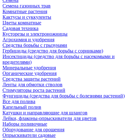
Семена
Семена газонных трав
Комнатные растения
Кактусы и суккуленты
Цветы комнатные
Садовая техника
Кусторезы и электроножницы
Агрохимия и удобрения
Средства борьбы с грызунами
Гербициды (средство для борьбы с сорниками)
Инсектициды (средство для борьбы с насекомыми и
вредителями)
Минеральные удобрения
Органические удобрения
Средства защиты растений
Ленты для обмотки стволов
Стимуляторы роста растений
Фунгициды (средства для борьбы с болезнями растений)
Все для полива
Капельный полив
Катушки и направляюшие для шлангов
Лейки, флаконы-опрыскиватели для цветов
Наборы поливочные
Оборудование для орошения
Опрыскиватели садовые