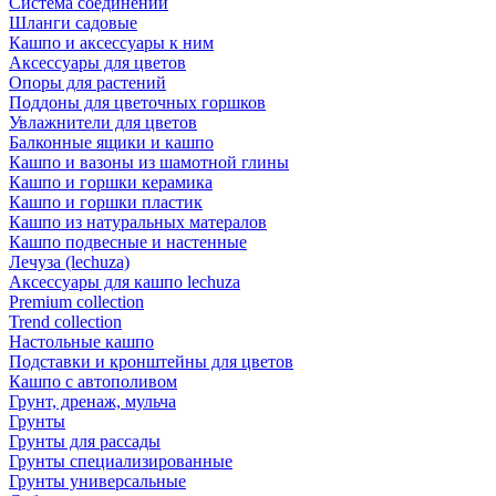
Система соединений
Шланги садовые
Кашпо и аксессуары к ним
Аксессуары для цветов
Опоры для растений
Поддоны для цветочных горшков
Увлажнители для цветов
Балконные ящики и кашпо
Кашпо и вазоны из шамотной глины
Кашпо и горшки керамика
Кашпо и горшки пластик
Кашпо из натуральных матералов
Кашпо подвесные и настенные
Лечуза (lechuza)
Аксессуары для кашпо lechuza
Premium collection
Trend collection
Настольные кашпо
Подставки и кронштейны для цветов
Кашпо с автополивом
Грунт, дренаж, мульча
Грунты
Грунты для рассады
Грунты специализированные
Грунты универсальные