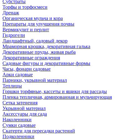
Субстраты
Торфы и торфосмеси
Дренаж
Органическая мульча и кора
Препараты для улучшения почвы
Вермикулит и перлит
Гидрогели
Ландшафтный, садовый декор
Мраморная крошка, декоративная галька
Декоративные пруды, живая рыба
Декоративные ограждения
Садовые фигуры и декоративные формы
Часы, фонари садовые
Арки садовые
Парники, укрывной материал
Теплицы
Горшки торфяные, кассеты и ящики для рассады
Пленка тепличная, армированная и мульчирующая
Сетка затенения
Укрывной материал
Аксессуары для сада
Наколенники
Сумки садовые
Скатерти для пересадки растений
Подколенники