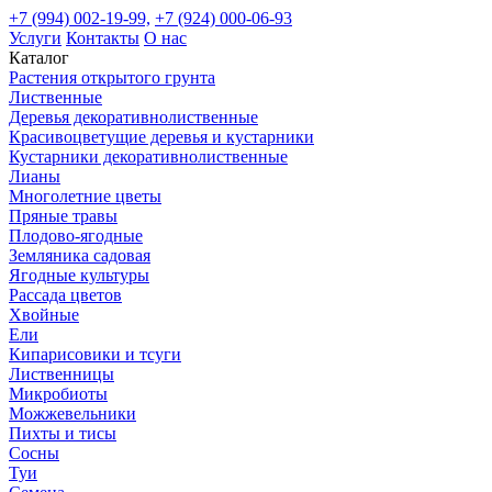
+7 (994) 002-19-99,
+7 (924) 000-06-93
Услуги
Контакты
О нас
Каталог
Растения открытого грунта
Лиственные
Деревья декоративнолиственные
Красивоцветущие деревья и кустарники
Кустарники декоративнолиственные
Лианы
Многолетние цветы
Пряные травы
Плодово-ягодные
Земляника садовая
Ягодные культуры
Рассада цветов
Хвойные
Ели
Кипарисовики и тсуги
Лиственницы
Микробиоты
Можжевельники
Пихты и тисы
Сосны
Туи