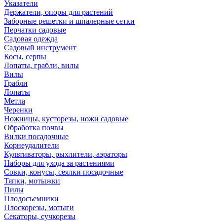
Указатели
Держатели, опоры для растений
Заборные решетки и шпалерные сетки
Перчатки садовые
Садовая одежда
Садовый инструмент
Косы, серпы
Лопаты, грабли, вилы
Вилы
Грабли
Лопаты
Метла
Черенки
Ножницы, кусторезы, ножи садовые
Обработка почвы
Вилки посадочные
Корнеудалители
Культиваторы, рыхлители, аэраторы
Наборы для ухода за растениями
Совки, конусы, сеялки посадочные
Тяпки, мотыжки
Пилы
Плодосъемники
Плоскорезы, мотыги
Секаторы, сучкорезы