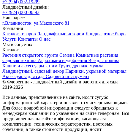
+7 (994) 002-19-99
Ландшафтный дизайн:
+7 (924) 000-06-93
Наш адрес:
г.Владивосток, ул.Маковского 81
Компания
Каталог товаров
Ландшафтные истории
Ландшафтное бюро
Услуги
Контакты
О нас
Мы в соцсетях
Каталог
Растения открытого грунта
Семена
Комнатные растения
Садовая техника
Агрохимия и удобрения
Все для полива
Кашпо и аксессуары к ним
Грунт, дренаж, мульча
Ландшафтный, садовый декор
Парники, укрывной материал
Аксессуары для сада
Садовый инструмент
© Флорегина - ландшафтный дизайн и растения для сада,
2019-2026
Все данные, представленные на сайте, носят сугубо
информационный характер и не являются исчерпывающими.
Для более подробной информации следует обращаться к
менеджерам компании по указанным на сайте телефонам. Вся
представленная на сайте информация, касающаяся
комплектации, технических характеристик, цветовых
сочетаний, а также стоимости продукции, носит