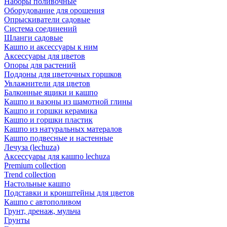
Наборы поливочные
Оборудование для орошения
Опрыскиватели садовые
Система соединений
Шланги садовые
Кашпо и аксессуары к ним
Аксессуары для цветов
Опоры для растений
Поддоны для цветочных горшков
Увлажнители для цветов
Балконные ящики и кашпо
Кашпо и вазоны из шамотной глины
Кашпо и горшки керамика
Кашпо и горшки пластик
Кашпо из натуральных матералов
Кашпо подвесные и настенные
Лечуза (lechuza)
Аксессуары для кашпо lechuza
Premium collection
Trend collection
Настольные кашпо
Подставки и кронштейны для цветов
Кашпо с автополивом
Грунт, дренаж, мульча
Грунты