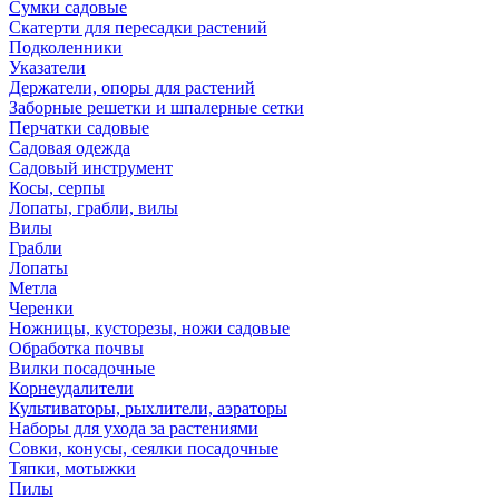
Сумки садовые
Скатерти для пересадки растений
Подколенники
Указатели
Держатели, опоры для растений
Заборные решетки и шпалерные сетки
Перчатки садовые
Садовая одежда
Садовый инструмент
Косы, серпы
Лопаты, грабли, вилы
Вилы
Грабли
Лопаты
Метла
Черенки
Ножницы, кусторезы, ножи садовые
Обработка почвы
Вилки посадочные
Корнеудалители
Культиваторы, рыхлители, аэраторы
Наборы для ухода за растениями
Совки, конусы, сеялки посадочные
Тяпки, мотыжки
Пилы