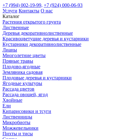
+7 (994) 002-19-99,
+7 (924) 000-06-93
Услуги
Контакты
О нас
Каталог
Растения открытого грунта
Лиственные
Деревья декоративнолиственные
Красивоцветущие деревья и кустарники
Кустарники декоративнолиственные
Лианы
Многолетние цветы
Пряные травы
Плодово-ягодные
Земляника садовая
Плодовые деревья и кустарники
Ягодные культуры
Рассада цветов
Рассада овощей, ягод
Хвойные
Ели
Кипарисовики и тсуги
Лиственницы
Микробиоты
Можжевельники
Пихты и тисы