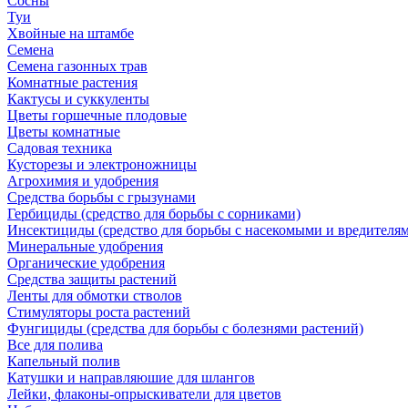
Сосны
Туи
Хвойные на штамбе
Семена
Семена газонных трав
Комнатные растения
Кактусы и суккуленты
Цветы горшечные плодовые
Цветы комнатные
Садовая техника
Кусторезы и электроножницы
Агрохимия и удобрения
Средства борьбы с грызунами
Гербициды (средство для борьбы с сорниками)
Инсектициды (средство для борьбы с насекомыми и вредителя
Минеральные удобрения
Органические удобрения
Средства защиты растений
Ленты для обмотки стволов
Стимуляторы роста растений
Фунгициды (средства для борьбы с болезнями растений)
Все для полива
Капельный полив
Катушки и направляюшие для шлангов
Лейки, флаконы-опрыскиватели для цветов