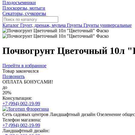
Плодосъемники
Плоскорезы, мотыги
Секаторы, сучкорезы
Каталог
Грунт, дренаж, мульча
Грунты
Грунты универсальные
Почвогрунт Цветочный 10л 
Перейти в избранное
Товар закончился
Позвонить
ОПЛАТА БОНУСАМИ!
до
20%
Консультация:
+7 (994) 002-19-99
Сеть садовых центров
Ландшафтный дизайн
Озеленение обще
Телефон магазина:
+7 (994) 002-19-99
Ландшафтный дизайн: