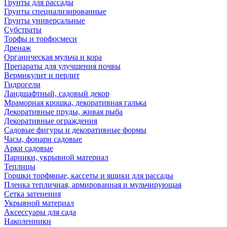
Грунты для рассады
Грунты специализированные
Грунты универсальные
Субстраты
Торфы и торфосмеси
Дренаж
Органическая мульча и кора
Препараты для улучшения почвы
Вермикулит и перлит
Гидрогели
Ландшафтный, садовый декор
Мраморная крошка, декоративная галька
Декоративные пруды, живая рыба
Декоративные ограждения
Садовые фигуры и декоративные формы
Часы, фонари садовые
Арки садовые
Парники, укрывной материал
Теплицы
Горшки торфяные, кассеты и ящики для рассады
Пленка тепличная, армированная и мульчирующая
Сетка затенения
Укрывной материал
Аксессуары для сада
Наколенники