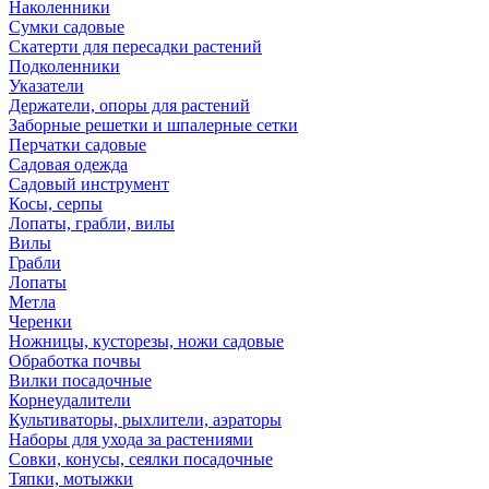
Наколенники
Сумки садовые
Скатерти для пересадки растений
Подколенники
Указатели
Держатели, опоры для растений
Заборные решетки и шпалерные сетки
Перчатки садовые
Садовая одежда
Садовый инструмент
Косы, серпы
Лопаты, грабли, вилы
Вилы
Грабли
Лопаты
Метла
Черенки
Ножницы, кусторезы, ножи садовые
Обработка почвы
Вилки посадочные
Корнеудалители
Культиваторы, рыхлители, аэраторы
Наборы для ухода за растениями
Совки, конусы, сеялки посадочные
Тяпки, мотыжки