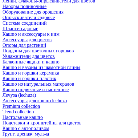
Лейки, флаконы-опрыскиватели для цветов
Наборы поливочные
Оборудование для орошения
Опрыскиватели садовые
Система соединений
Шланги садовые
Кашпо и аксессуары к ним
Аксессуары для цветов
Опоры для растений
Поддоны для цветочных горшков
Увлажнители для цветов
Балконные ящики и кашпо
Кашпо и вазоны из шамотной глины
Кашпо и горшки керамика
Кашпо и горшки пластик
Кашпо из натуральных матералов
Кашпо подвесные и настенные
Лечуза (lechuza)
Аксессуары для кашпо lechuza
Premium collection
Trend collection
Настольные кашпо
Подставки и кронштейны для цветов
Кашпо с автополивом
Грунт, дренаж, мульча