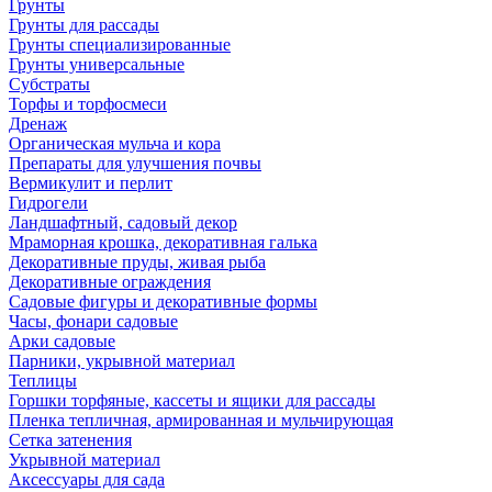
Грунты
Грунты для рассады
Грунты специализированные
Грунты универсальные
Субстраты
Торфы и торфосмеси
Дренаж
Органическая мульча и кора
Препараты для улучшения почвы
Вермикулит и перлит
Гидрогели
Ландшафтный, садовый декор
Мраморная крошка, декоративная галька
Декоративные пруды, живая рыба
Декоративные ограждения
Садовые фигуры и декоративные формы
Часы, фонари садовые
Арки садовые
Парники, укрывной материал
Теплицы
Горшки торфяные, кассеты и ящики для рассады
Пленка тепличная, армированная и мульчирующая
Сетка затенения
Укрывной материал
Аксессуары для сада