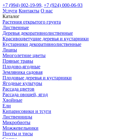
+7 (994) 002-19-99,
+7 (924) 000-06-93
Услуги
Контакты
О нас
Каталог
Растения открытого грунта
Лиственные
Деревья декоративнолиственные
Красивоцветущие деревья и кустарники
Кустарники декоративнолиственные
Лианы
Многолетние цветы
Пряные травы
Плодово-ягодные
Земляника садовая
Плодовые деревья и кустарники
Ягодные культуры
Рассада цветов
Рассада овощей, ягод
Хвойные
Ели
Кипарисовики и тсуги
Лиственницы
Микробиоты
Можжевельники
Пихты и тисы