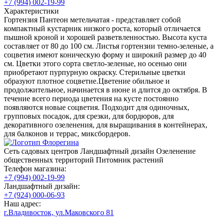
+7 (994) 002-19-99
Характеристики
Гортензия Пантеон метельчатая - представляет собой
компактный кустарник низкого роста, который отличается
пышной кроной и хорошей разветвленностью. Высота куста
составляет от 80 до 100 см. Листья гортензии темно-зеленые, а
соцветия имеют коническую форму и широкий размер до 40
см. Цветки этого сорта светло-зеленые, но осенью они
приобретают пурпурную окраску. Стерильные цветки
образуют плотное соцветие.Цветение обильное и
продолжительное, начинается в июне и длится до октября. В
течение всего периода цветения на кусте постоянно
появляются новые соцветия. Подходит для одиночных,
групповых посадок, для срезки, для бордюров, для
декоративного озеленения, для выращивания в контейнерах,
для балконов и террас, миксбордеров.
Сеть садовых центров
Ландшафтный дизайн
Озеленение
общественных территорий
Питомник растений
Телефон магазина:
+7 (994) 002-19-99
Ландшафтный дизайн:
+7 (924) 000-06-93
Наш адрес:
г.Владивосток, ул.Маковского 81