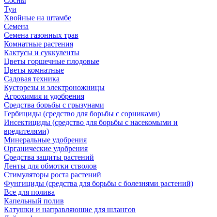
Сосны
Туи
Хвойные на штамбе
Семена
Семена газонных трав
Комнатные растения
Кактусы и суккуленты
Цветы горшечные плодовые
Цветы комнатные
Садовая техника
Кусторезы и электроножницы
Агрохимия и удобрения
Средства борьбы с грызунами
Гербициды (средство для борьбы с сорниками)
Инсектициды (средство для борьбы с насекомыми и
вредителями)
Минеральные удобрения
Органические удобрения
Средства защиты растений
Ленты для обмотки стволов
Стимуляторы роста растений
Фунгициды (средства для борьбы с болезнями растений)
Все для полива
Капельный полив
Катушки и направляюшие для шлангов