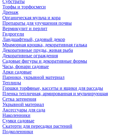
Субстраты
Торфы и торфосмеси
Дренаж
Органическая мульча и кора
Препараты для улучшения почвы
Вермикулит и перлит
Гидрогели
Ландшафтный, садовый декор
Мраморная крошка, декоративная галька
Декоративные пруды, живая рыба
Декоративные ограждения
Садовые фигуры и декоративные формы
Часы, фонари садовые
Арки садовые
Парники, укрывной материал
Теплицы
Горшки торфяные, кассеты и ящики для рассады
Пленка тепличная, армированная и мульчирующая
Сетка затенения
Укрывной материал
Аксессуары для сада
Наколенники
Сумки садовые
Скатерти для пересадки растений
Подколенники