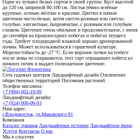
Один из лучших белых сортов в своей группе. Куст высотой
до 120 см, шириной 80-100 см. Листья тёмно-зелёные
крупные, осенью жёлтые и красные. Цветки в начале
цветения чисто-белые, затем светло-розовые или светло-
голубые, элегантные, бахромчатые, с розовым или голубым
глазком. Цветение очень обильное и продолжительное, с июня
до сентября на прошлогодних побегах и побегах теущего
года. Требует плодородной влажной хорошо дренированной
почвы. Может использоваться в горшечной культуре.
Морозостойкость до -27 °С. Если верхние почки на побеге
после зимы не сохраняются, этот сорт отращивает побеги из
нижних почек и выдает полноценное цветение.
Сеть садовых центров
Ландшафтный дизайн
Озеленение
общественных территорий
Питомник растений
Телефон магазина:
+7 (994) 002-19-99
Ландшафтный дизайн:
+7 (924) 000-06-93
Наш адрес:
г.Владивосток, ул.Маковского 81
Компания
Каталог товаров
Ландшафтные истории
Ландшафтное бюро
Услуги
Контакты
О нас
Мы в соцсетях