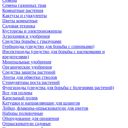
Семена
Семена газонных трав
Комнатные растения
Кактусы и суккуленты
Цветы комнатные
Садовая техника
Кусторезы и электроножницы
Агрохимия и удобрения
Средства борьбы с грызунами
Гербициды (средство для борьбы с сорниками)
Инсектициды (средство для борьбы с насекомыми и
вредителями)
Минеральные удобрения
Органические удобрения
Средства защиты растений
Ленты для обмотки стволов
Стимуляторы роста растений
Фунгициды (средства для борьбы с болезнями растений)
Все для полива
Капельный полив
Катушки и направляюшие для шлангов
Лейки, флаконы-опрыскиватели для цветов
Наборы поливочные
Оборудование для орошения
Опрыскиватели садовые