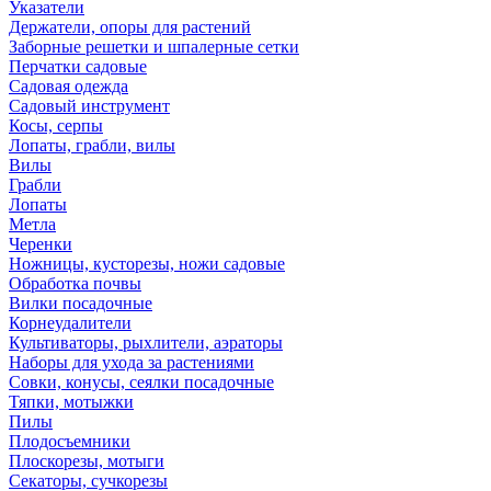
Указатели
Держатели, опоры для растений
Заборные решетки и шпалерные сетки
Перчатки садовые
Садовая одежда
Садовый инструмент
Косы, серпы
Лопаты, грабли, вилы
Вилы
Грабли
Лопаты
Метла
Черенки
Ножницы, кусторезы, ножи садовые
Обработка почвы
Вилки посадочные
Корнеудалители
Культиваторы, рыхлители, аэраторы
Наборы для ухода за растениями
Совки, конусы, сеялки посадочные
Тяпки, мотыжки
Пилы
Плодосъемники
Плоскорезы, мотыги
Секаторы, сучкорезы