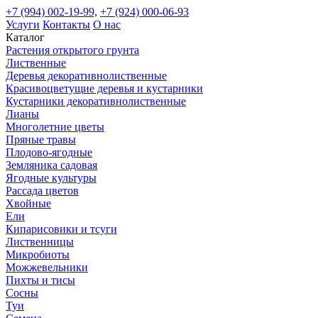
+7 (994) 002-19-99,
+7 (924) 000-06-93
Услуги
Контакты
О нас
Каталог
Растения открытого грунта
Лиственные
Деревья декоративнолиственные
Красивоцветущие деревья и кустарники
Кустарники декоративнолиственные
Лианы
Многолетние цветы
Пряные травы
Плодово-ягодные
Земляника садовая
Ягодные культуры
Рассада цветов
Хвойные
Ели
Кипарисовики и тсуги
Лиственницы
Микробиоты
Можжевельники
Пихты и тисы
Сосны
Туи