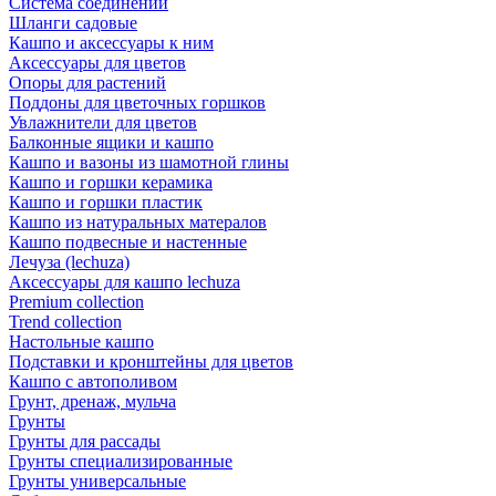
Система соединений
Шланги садовые
Кашпо и аксессуары к ним
Аксессуары для цветов
Опоры для растений
Поддоны для цветочных горшков
Увлажнители для цветов
Балконные ящики и кашпо
Кашпо и вазоны из шамотной глины
Кашпо и горшки керамика
Кашпо и горшки пластик
Кашпо из натуральных матералов
Кашпо подвесные и настенные
Лечуза (lechuza)
Аксессуары для кашпо lechuza
Premium collection
Trend collection
Настольные кашпо
Подставки и кронштейны для цветов
Кашпо с автополивом
Грунт, дренаж, мульча
Грунты
Грунты для рассады
Грунты специализированные
Грунты универсальные