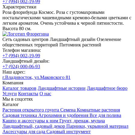
+7 (994) 002-19-99
Характеристики
Роза флорибунда Космос. Роза с густомахровыми
ностальгическими чашевидными кремово-белыми цветками с
легким ароматом. Очень устойчива к черной пятнистости.
Высота 80 см.
Сеть садовых центров
Ландшафтный дизайн
Озеленение
общественных территорий
Питомник растений
Телефон магазина:
+7 (994) 002-19-99
Ландшафтный дизайн:
+7 (924) 000-06-93
Наш адрес:
г.Владивосток, ул.Маковского 81
Компания
Каталог товаров
Ландшафтные истории
Ландшафтное бюро
Услуги
Контакты
О нас
Мы в соцсетях
Каталог
Растения открытого грунта
Семена
Комнатные растения
Садовая техника
Агрохимия и удобрения
Все для полива
Кашпо и аксессуары к ним
Грунт, дренаж, мульча
Ландшафтный, садовый декор
Парники, укрывной материал
Аксессуары для сада
Садовый инструмент