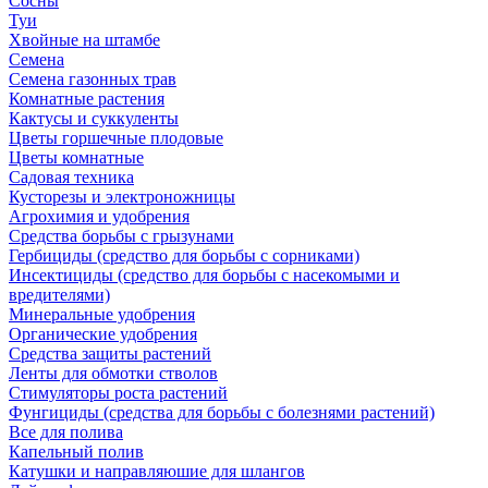
Сосны
Туи
Хвойные на штамбе
Семена
Семена газонных трав
Комнатные растения
Кактусы и суккуленты
Цветы горшечные плодовые
Цветы комнатные
Садовая техника
Кусторезы и электроножницы
Агрохимия и удобрения
Средства борьбы с грызунами
Гербициды (средство для борьбы с сорниками)
Инсектициды (средство для борьбы с насекомыми и
вредителями)
Минеральные удобрения
Органические удобрения
Средства защиты растений
Ленты для обмотки стволов
Стимуляторы роста растений
Фунгициды (средства для борьбы с болезнями растений)
Все для полива
Капельный полив
Катушки и направляюшие для шлангов