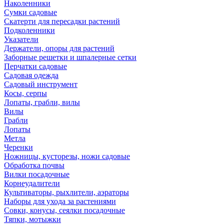
Наколенники
Сумки садовые
Скатерти для пересадки растений
Подколенники
Указатели
Держатели, опоры для растений
Заборные решетки и шпалерные сетки
Перчатки садовые
Садовая одежда
Садовый инструмент
Косы, серпы
Лопаты, грабли, вилы
Вилы
Грабли
Лопаты
Метла
Черенки
Ножницы, кусторезы, ножи садовые
Обработка почвы
Вилки посадочные
Корнеудалители
Культиваторы, рыхлители, аэраторы
Наборы для ухода за растениями
Совки, конусы, сеялки посадочные
Тяпки, мотыжки