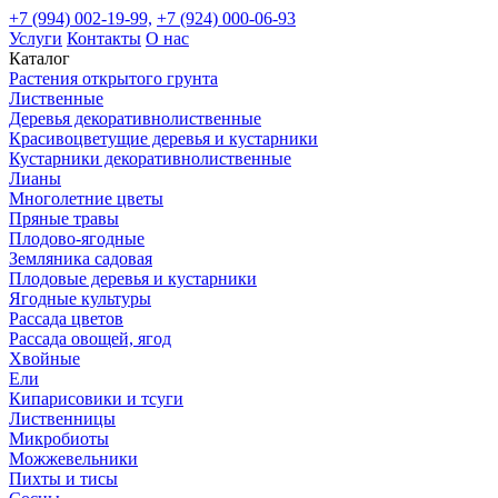
+7 (994) 002-19-99,
+7 (924) 000-06-93
Услуги
Контакты
О нас
Каталог
Растения открытого грунта
Лиственные
Деревья декоративнолиственные
Красивоцветущие деревья и кустарники
Кустарники декоративнолиственные
Лианы
Многолетние цветы
Пряные травы
Плодово-ягодные
Земляника садовая
Плодовые деревья и кустарники
Ягодные культуры
Рассада цветов
Рассада овощей, ягод
Хвойные
Ели
Кипарисовики и тсуги
Лиственницы
Микробиоты
Можжевельники
Пихты и тисы