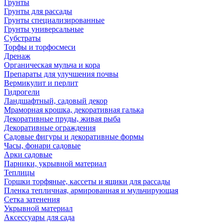
Грунты
Грунты для рассады
Грунты специализированные
Грунты универсальные
Субстраты
Торфы и торфосмеси
Дренаж
Органическая мульча и кора
Препараты для улучшения почвы
Вермикулит и перлит
Гидрогели
Ландшафтный, садовый декор
Мраморная крошка, декоративная галька
Декоративные пруды, живая рыба
Декоративные ограждения
Садовые фигуры и декоративные формы
Часы, фонари садовые
Арки садовые
Парники, укрывной материал
Теплицы
Горшки торфяные, кассеты и ящики для рассады
Пленка тепличная, армированная и мульчирующая
Сетка затенения
Укрывной материал
Аксессуары для сада