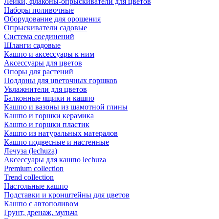
Лейки, флаконы-опрыскиватели для цветов
Наборы поливочные
Оборудование для орошения
Опрыскиватели садовые
Система соединений
Шланги садовые
Кашпо и аксессуары к ним
Аксессуары для цветов
Опоры для растений
Поддоны для цветочных горшков
Увлажнители для цветов
Балконные ящики и кашпо
Кашпо и вазоны из шамотной глины
Кашпо и горшки керамика
Кашпо и горшки пластик
Кашпо из натуральных матералов
Кашпо подвесные и настенные
Лечуза (lechuza)
Аксессуары для кашпо lechuza
Premium collection
Trend collection
Настольные кашпо
Подставки и кронштейны для цветов
Кашпо с автополивом
Грунт, дренаж, мульча