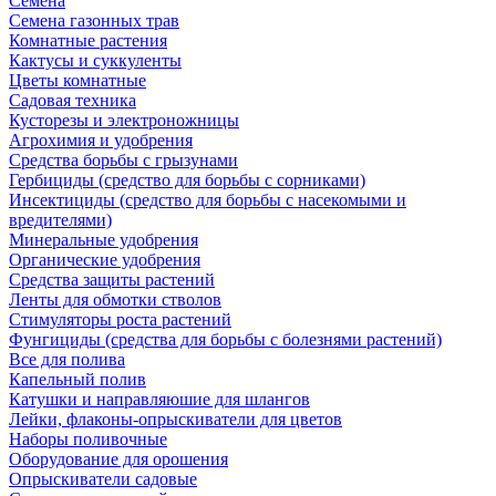
Семена
Семена газонных трав
Комнатные растения
Кактусы и суккуленты
Цветы комнатные
Садовая техника
Кусторезы и электроножницы
Агрохимия и удобрения
Средства борьбы с грызунами
Гербициды (средство для борьбы с сорниками)
Инсектициды (средство для борьбы с насекомыми и
вредителями)
Минеральные удобрения
Органические удобрения
Средства защиты растений
Ленты для обмотки стволов
Стимуляторы роста растений
Фунгициды (средства для борьбы с болезнями растений)
Все для полива
Капельный полив
Катушки и направляюшие для шлангов
Лейки, флаконы-опрыскиватели для цветов
Наборы поливочные
Оборудование для орошения
Опрыскиватели садовые