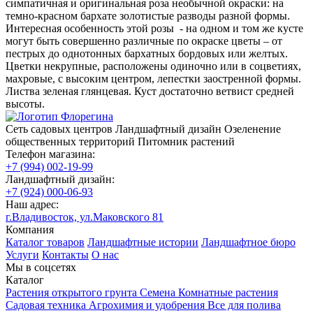
симпатичная и оригинальная роза необычной окраски: на
темно-красном бархате золотистые разводы разной формы.
Интересная особенность этой розы - на одном и том же кусте
могут быть совершенно различные по окраске цветы – от
пестрых до однотонных бархатных бордовых или желтых.
Цветки некрупные, расположены одиночно или в соцветиях,
махровые, с высоким центром, лепестки заостренной формы.
Листва зеленая глянцевая. Куст достаточно ветвист средней
высоты.
Сеть садовых центров
Ландшафтный дизайн
Озеленение
общественных территорий
Питомник растений
Телефон магазина:
+7 (994) 002-19-99
Ландшафтный дизайн:
+7 (924) 000-06-93
Наш адрес:
г.Владивосток, ул.Маковского 81
Компания
Каталог товаров
Ландшафтные истории
Ландшафтное бюро
Услуги
Контакты
О нас
Мы в соцсетях
Каталог
Растения открытого грунта
Семена
Комнатные растения
Садовая техника
Агрохимия и удобрения
Все для полива