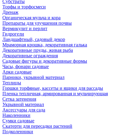
Субстраты
Торфы и торфосмеси
Дренаж
Органическая мульча и кора
Препараты для улучшения почвы
Вермикулит и перлит
Гидрогели
Ландшафтный, садовый декор
Мраморная крошка, декоративная галька
Декоративные пруды, живая рыба
Декоративные ограждения
Садовые фигуры и декоративные формы
Часы, фонари садовые
Арки садовые
Парники, укрывной материал
Теплицы
Горшки торфяные, кассеты и ящики для рассады
Пленка тепличная, армированная и мульчирующая
Сетка затенения
Укрывной материал
Аксессуары для сада
Наколенники
Сумки садовые
Скатерти для пересадки растений
Подколенники