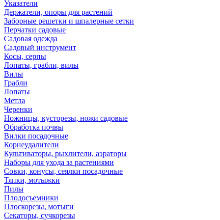
Указатели
Держатели, опоры для растений
Заборные решетки и шпалерные сетки
Перчатки садовые
Садовая одежда
Садовый инструмент
Косы, серпы
Лопаты, грабли, вилы
Вилы
Грабли
Лопаты
Метла
Черенки
Ножницы, кусторезы, ножи садовые
Обработка почвы
Вилки посадочные
Корнеудалители
Культиваторы, рыхлители, аэраторы
Наборы для ухода за растениями
Совки, конусы, сеялки посадочные
Тяпки, мотыжки
Пилы
Плодосъемники
Плоскорезы, мотыги
Секаторы, сучкорезы