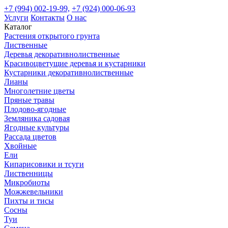
+7 (994) 002-19-99,
+7 (924) 000-06-93
Услуги
Контакты
О нас
Каталог
Растения открытого грунта
Лиственные
Деревья декоративнолиственные
Красивоцветущие деревья и кустарники
Кустарники декоративнолиственные
Лианы
Многолетние цветы
Пряные травы
Плодово-ягодные
Земляника садовая
Ягодные культуры
Рассада цветов
Хвойные
Ели
Кипарисовики и тсуги
Лиственницы
Микробиоты
Можжевельники
Пихты и тисы
Сосны
Туи