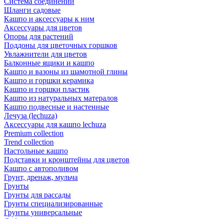
Система соединений
Шланги садовые
Кашпо и аксессуары к ним
Аксессуары для цветов
Опоры для растений
Поддоны для цветочных горшков
Увлажнители для цветов
Балконные ящики и кашпо
Кашпо и вазоны из шамотной глины
Кашпо и горшки керамика
Кашпо и горшки пластик
Кашпо из натуральных матералов
Кашпо подвесные и настенные
Лечуза (lechuza)
Аксессуары для кашпо lechuza
Premium collection
Trend collection
Настольные кашпо
Подставки и кронштейны для цветов
Кашпо с автополивом
Грунт, дренаж, мульча
Грунты
Грунты для рассады
Грунты специализированные
Грунты универсальные