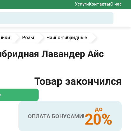
Услуги
Контакты
О нас
ники
Розы
Чайно-гибридные
ибридная Лавандер Айс
Товар закончился
ь
до
20%
ОПЛАТА БОНУСАМИ!