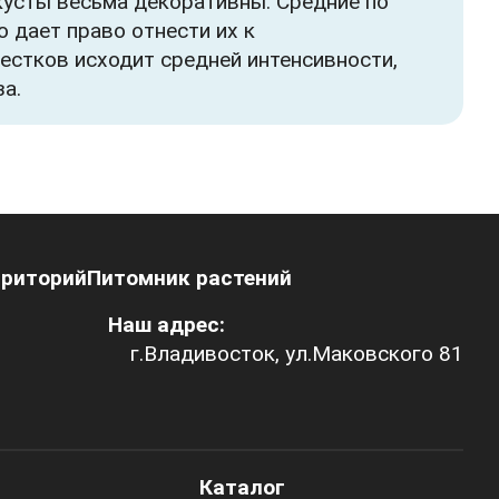
 кусты весьма декоративны. Средние по
 дает право отнести их к
естков исходит средней интенсивности,
а.
рриторий
Питомник растений
Наш адрес:
г.Владивосток, ул.Маковского 81
Каталог