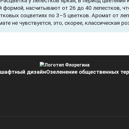
Расцветка у лепестков яркая, в период цветения
формой, насчитывают от 26 до 40 лепестков, что
ковых соцветиях по 3–5 цветков. Аромат от леп
те не чувствуется, это, скорее, классическая роз
шафтный дизайн
Озеленение общественных те