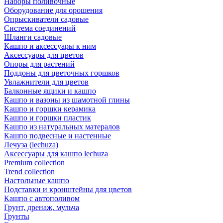
Наборы поливочные
Оборудование для орошения
Опрыскиватели садовые
Система соединений
Шланги садовые
Кашпо и аксессуары к ним
Аксессуары для цветов
Опоры для растений
Поддоны для цветочных горшков
Увлажнители для цветов
Балконные ящики и кашпо
Кашпо и вазоны из шамотной глины
Кашпо и горшки керамика
Кашпо и горшки пластик
Кашпо из натуральных матералов
Кашпо подвесные и настенные
Лечуза (lechuza)
Аксессуары для кашпо lechuza
Premium collection
Trend collection
Настольные кашпо
Подставки и кронштейны для цветов
Кашпо с автополивом
Грунт, дренаж, мульча
Грунты