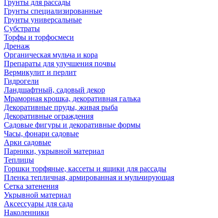
Грунты для рассады
Грунты специализированные
Грунты универсальные
Субстраты
Торфы и торфосмеси
Дренаж
Органическая мульча и кора
Препараты для улучшения почвы
Вермикулит и перлит
Гидрогели
Ландшафтный, садовый декор
Мраморная крошка, декоративная галька
Декоративные пруды, живая рыба
Декоративные ограждения
Садовые фигуры и декоративные формы
Часы, фонари садовые
Арки садовые
Парники, укрывной материал
Теплицы
Горшки торфяные, кассеты и ящики для рассады
Пленка тепличная, армированная и мульчирующая
Сетка затенения
Укрывной материал
Аксессуары для сада
Наколенники