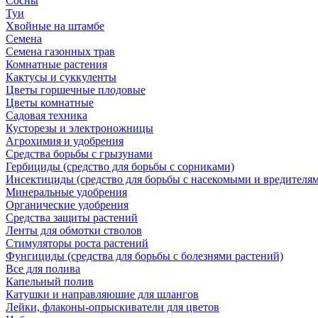
Сосны
Туи
Хвойные на штамбе
Семена
Семена газонных трав
Комнатные растения
Кактусы и суккуленты
Цветы горшечные плодовые
Цветы комнатные
Садовая техника
Кусторезы и электроножницы
Агрохимия и удобрения
Средства борьбы с грызунами
Гербициды (средство для борьбы с сорниками)
Инсектициды (средство для борьбы с насекомыми и вредителя
Минеральные удобрения
Органические удобрения
Средства защиты растений
Ленты для обмотки стволов
Стимуляторы роста растений
Фунгициды (средства для борьбы с болезнями растений)
Все для полива
Капельный полив
Катушки и направляюшие для шлангов
Лейки, флаконы-опрыскиватели для цветов