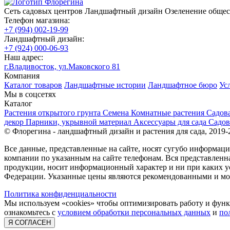
Сеть садовых центров
Ландшафтный дизайн
Озеленение обще
Телефон магазина:
+7 (994) 002-19-99
Ландшафтный дизайн:
+7 (924) 000-06-93
Наш адрес:
г.Владивосток, ул.Маковского 81
Компания
Каталог товаров
Ландшафтные истории
Ландшафтное бюро
Ус
Мы в соцсетях
Каталог
Растения открытого грунта
Семена
Комнатные растения
Садов
декор
Парники, укрывной материал
Аксессуары для сада
Садов
© Флорегина - ландшафтный дизайн и растения для сада, 2019-
Все данные, представленные на сайте, носят сугубо информа
компании по указанным на сайте телефонам. Вся представленн
продукции, носит информационный характер и ни при каких ус
Федерации. Указанные цены являются рекомендованными и мог
Политика конфиденциальности
Мы используем «cookies» чтобы оптимизировать работу и функ
ознакомьтесь с
условием обработки персональных данных
и
по
Я СОГЛАСЕН