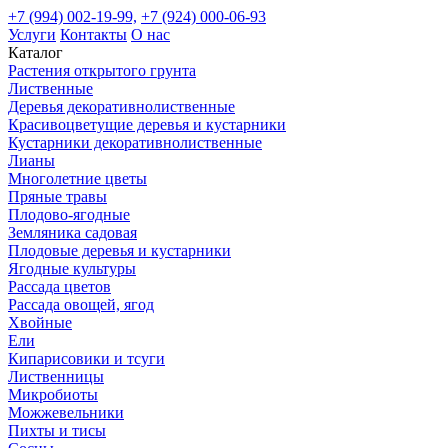
+7 (994) 002-19-99,
+7 (924) 000-06-93
Услуги
Контакты
О нас
Каталог
Растения открытого грунта
Лиственные
Деревья декоративнолиственные
Красивоцветущие деревья и кустарники
Кустарники декоративнолиственные
Лианы
Многолетние цветы
Пряные травы
Плодово-ягодные
Земляника садовая
Плодовые деревья и кустарники
Ягодные культуры
Рассада цветов
Рассада овощей, ягод
Хвойные
Ели
Кипарисовики и тсуги
Лиственницы
Микробиоты
Можжевельники
Пихты и тисы