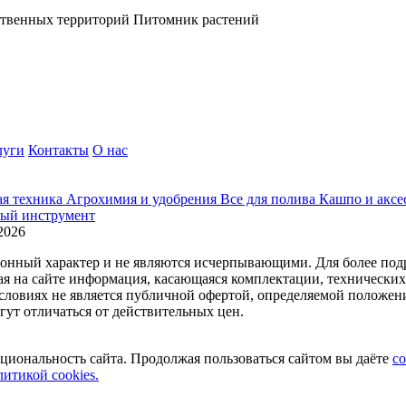
ственных территорий
Питомник растений
луги
Контакты
О нас
ая техника
Агрохимия и удобрения
Все для полива
Кашпо и аксе
ый инструмент
2026
ционный характер и не являются исчерпывающими. Для более по
ая на сайте информация, касающаяся комплектации, технических 
ловиях не является публичной офертой, определяемой положени
ут отличаться от действительных цен.
циональность сайта. Продолжая пользоваться сайтом вы даёте
со
литикой cookies.